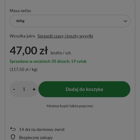
Masa netto
400g
Wysyłka
jutro
Sprawdź czasy i koszty wysyłki
47,00 zł
brutto
/
szt.
Sprzedano w ostatnich 30 dniach: 19 sztuk
(117,50 zł / kg)
-
Dodaj do koszyka
+
Możesz kupić także poprzez:
14
dni na darmowy zwrot
Bezpieczne zakupy