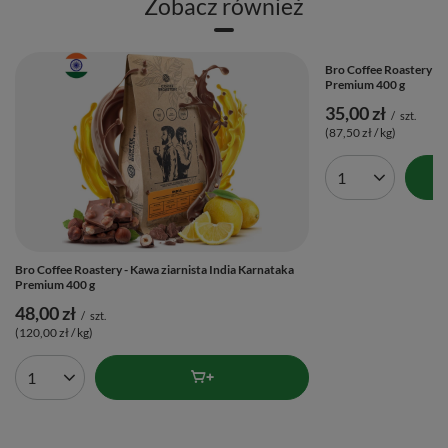
Zobacz również
kawowych fajerwerków, ale z klasą, którą docenisz przy każdym
łyku. ❤️
Bro Coffee Roastery - 
Premium 400 g
35,00 zł
/
szt.
(87,50 zł / kg)
Ilość produktów
Bro Coffee Roastery - Kawa ziarnista India Karnataka
Premium 400 g
48,00 zł
/
szt.
(120,00 zł / kg)
Ilość produktów