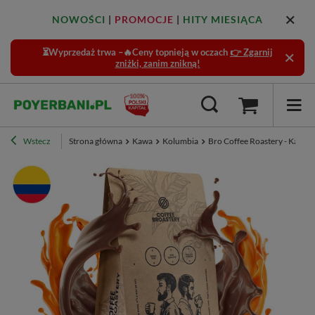
NOWOŚCI
|
PROMOCJE
|
HITY MIESIĄCA
⏳Wyprzedaż trwa –🔥Ceny topnieją w oczach
👉 Zgarnij
zniżki, zanim znikną!
Wstecz
Strona główna
Kawa
Kolumbia
Bro Coffee Roastery - Kawa 