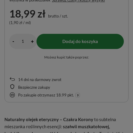
18,99 zł
brutto
/
szt.
(1,90 zł / ml)
-
Dodaj do koszyka
+
Możesz kupić także poprzez:
14
dni na darmowy zwrot
Bezpieczne zakupy
Po zakupie otrzymasz
18.99 pkt.
Naturalny olejek eteryczny – Czakra Korony
to subtelna
mieszanka roślinnych esencji:
szałwii muszkatołowej,