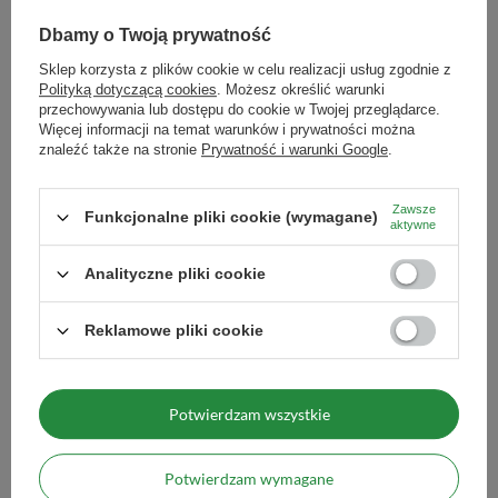
Importer / Podmiot
Venusti sp. z o.o. ul. Tygrysia 6a,
odpowiedzialny
21-040 Świdnik, NIP:
tekstyliach lub wokół siebie.
Dbamy o Twoją prywatność
6121860348 REGON:
366578876 info@venusti.eu
Sklep korzysta z plików cookie w celu realizacji usług zgodnie z
Polityką dotyczącą cookies
. Możesz określić warunki
Dodatkowe informacje:
Maksymalna ilość towaru w
1000
przechowywania lub dostępu do cookie w Twojej przeglądarce.
zamówieniu dla rozmiarów
Więcej informacji na temat warunków i prywatności można
Składniki (INCI):
szałwia muszkatołowa (
Salvia Sclarea Oil
),
znaleźć także na stronie
Prywatność i warunki Google
.
kadzidłowiec (
Boswellia Serrata Oil
), bergamotka (
Citrus
Zobacz również
Bergamia Fruit Oil
), lawenda (
Lavandula Angustifolia Oil
),
Zawsze
Funkcjonalne pliki cookie (wymagane)
grejpfrut (
Citrus Paradisi Peel Oil
)
aktywne
Olejek eteryczny natu
Pojemność:
10 ml
Analityczne pliki cookie
31,99 zł
/
szt.
(3,20 zł / ml)
Forma:
płynny olejek eteryczny, do użytku zewnętrznego
Reklamowe pliki cookie
Ilość produktów
Potwierdzam wszystkie
Olejek eteryczny naturalny – Koncentracja
Potwierdzam wymagane