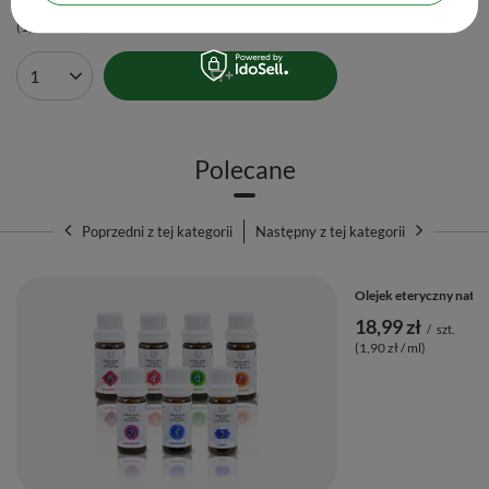
15,99 zł
/
szt.
(1,60 zł / ml)
Ilość produktów
Polecane
Poprzedni z tej kategorii
Następny z tej kategorii
Olejek eteryczny natur
18,99 zł
/
szt.
(1,90 zł / ml)