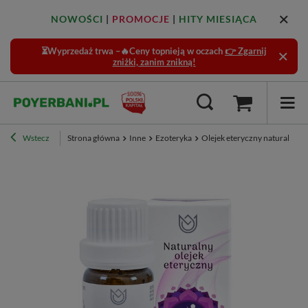
NOWOŚCI
|
PROMOCJE
|
HITY MIESIĄCA
⏳Wyprzedaż trwa –🔥Ceny topnieją w oczach
👉 Zgarnij
zniżki, zanim znikną!
Wstecz
Strona główna
Inne
Ezoteryka
Olejek eteryczny naturalny –