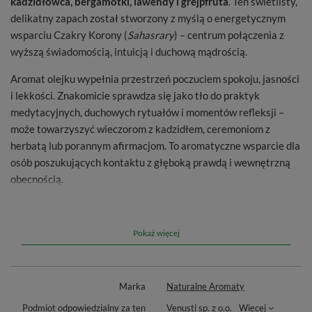
kadzidłowca, bergamotki, lawendy i grejpfruta
. Ten świetlisty,
delikatny zapach został stworzony z myślą o energetycznym
wsparciu Czakry Korony (
Sahasrary
) – centrum połączenia z
wyższą świadomością, intuicją i duchową mądrością.
Aromat olejku wypełnia przestrzeń poczuciem spokoju, jasności
i lekkości. Znakomicie sprawdza się jako tło do praktyk
medytacyjnych, duchowych rytuałów i momentów refleksji –
może towarzyszyć wieczorom z kadzidłem, ceremoniom z
herbatą lub porannym afirmacjom. To aromatyczne wsparcie dla
osób poszukujących kontaktu z głęboką prawdą i wewnętrzną
obecnością.
Czym są olejki eteryczne?
Pokaż więcej
Olejki eteryczne
to naturalne koncentraty roślin – pozyskiwane
z liści, kwiatów, korzeni i żywic metodą destylacji lub tłoczenia.
Od stuleci wykorzystywane są w aromaterapii, rytuałach
Marka
Naturalne Aromaty
duchowych, pielęgnacji skóry i relaksacji. Każdy zapach niesie w
Podmiot odpowiedzialny za ten
Venusti sp. z o.o.
Więcej
sobie esencję rośliny – jej właściwości, wibrację energetyczną i