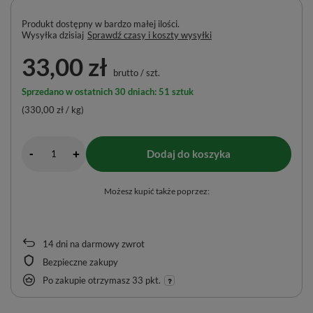
Produkt dostępny w bardzo małej ilości
Wysyłka
dzisiaj
Sprawdź czasy i koszty wysyłki
33,00 zł
brutto
/
szt.
Sprzedano w ostatnich 30 dniach: 51 sztuk
(330,00 zł / kg)
-
Dodaj do koszyka
+
Możesz kupić także poprzez:
14
dni na darmowy zwrot
Bezpieczne zakupy
Po zakupie otrzymasz
33 pkt.