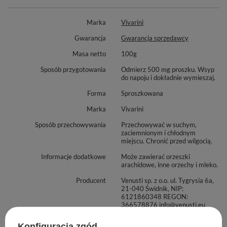
naturalnych metod wspierania organizmu. 💪
Marka
Vivarini
Gwarancja
Gwarancja sprzedawcy
Masa netto
100g
Sposób przygotowania
Odmierz 500 mg proszku. Wsyp
do napoju i dokładnie wymieszaj.
Forma
Sproszkowana
Marka
Vivarini
Sposób przechowywania
Przechowywać w suchym,
zaciemnionym i chłodnym
miejscu. Chronić przed wilgocią.
Informacje dodatkowe
Może zawierać orzeszki
arachidowe, inne orzechy i mleko.
Producent
Venusti sp. z o.o. ul. Tygrysia 6a,
21-040 Świdnik, NIP:
6121860348 REGON:
366578876 info@venusti.eu
Zasady bezpieczeństwa
Chronić przed dziećmi.
Konfiguracja zgód