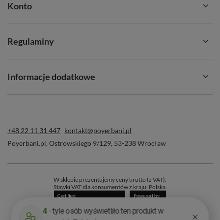
Konto
Dlaczego warto wybrać Vivarini? 🥇
Regulaminy
✔️
Najwyższa jakość:
sprawdzone pochodzenie
produktów i najwyższe standardy etyczne produkcji.
Informacje dodatkowe
✔️
Naturalne pochodzenie:
produkty bez szkodliwego
GMO.
✔️
Odpowiedzialność środowiskowa:
minimalizacja
śladu węglowego i transport na możliwie najkrótszych
+48 22 11 31 447
kontakt@poyerbani.pl
dystansach.
Poyerbani.pl
,
Ostrowskiego 9/129
,
53-238
Wrocław
✔️
Zaufanie plantatorów:
współpraca z certyfikowanymi
i godnymi zaufania dostawcami.
W sklepie prezentujemy ceny brutto (z VAT).
✔️
Szczelne opakowania:
gwarancja świeżości produktu i
Stawki VAT dla konsumentów z kraju:
Polska
.
zachowania jego właściwości.