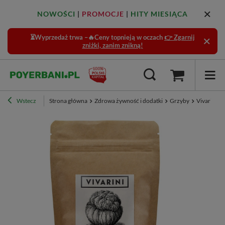
NOWOŚCI
|
PROMOCJE
|
HITY MIESIĄCA
⏳Wyprzedaż trwa –🔥Ceny topnieją w oczach
👉 Zgarnij
zniżki, zanim znikną!
Wstecz
Strona główna
Zdrowa żywność i dodatki
Grzyby
Vivarini –