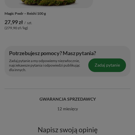
Magic Pwdr – Reishi 100 g
27,99 zł
/
szt.
(279,90 zł / kg)
Potrzebujesz pomocy? Masz pytania?
Zadaj pytanie a my odpowiemy niezwłocznie,
Zadaj pytanie
najciekawsze pytania i odpowiedzi publikując
dla innych.
GWARANCJA SPRZEDAWCY
Jak stosować i do czego wykorzystać
12 miesięcy
Lion’s Mane? 🍽️
Napisz swoją opinię
☕ Do napojów:
dodaj porcję proszku do kawy, herbaty,