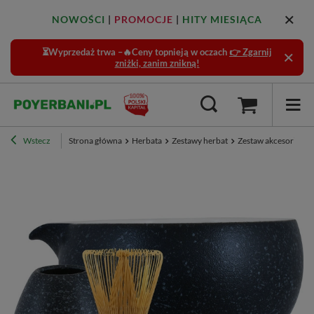
NOWOŚCI
|
PROMOCJE
|
HITY MIESIĄCA
⏳Wyprzedaż trwa –🔥Ceny topnieją w oczach
👉 Zgarnij
zniżki, zanim znikną!
Wstecz
Strona główna
Herbata
Zestawy herbat
Zestaw akcesoriów d