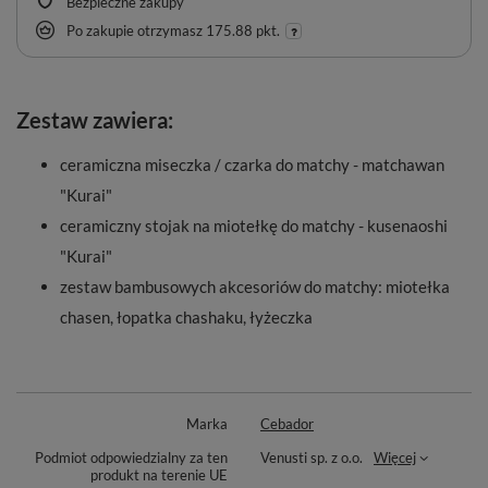
Bezpieczne zakupy
Po zakupie otrzymasz
175.88 pkt.
Zestaw zawiera:
ceramiczna miseczka / czarka do matchy - matchawan
"Kurai"
ceramiczny stojak na miotełkę do matchy - kusenaoshi
"Kurai"
zestaw bambusowych akcesoriów do matchy: miotełka
chasen, łopatka chashaku, łyżeczka
Marka
Cebador
Podmiot odpowiedzialny za ten
Venusti sp. z o.o.
Więcej
produkt na terenie UE