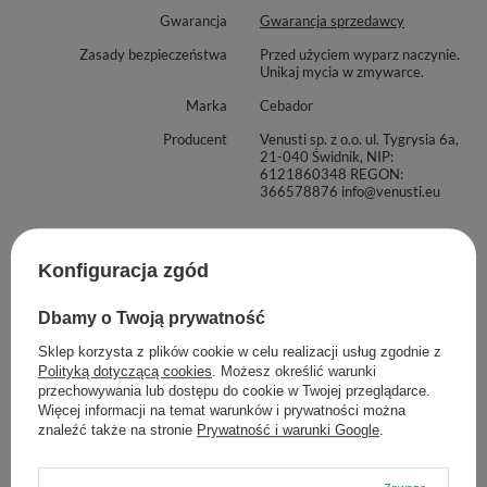
Gwarancja
Gwarancja sprzedawcy
Zasady bezpieczeństwa
Przed użyciem wyparz naczynie.
Unikaj mycia w zmywarce.
Marka
Cebador
Producent
Venusti sp. z o.o. ul. Tygrysia 6a,
21-040 Świdnik, NIP:
6121860348 REGON:
366578876 info@venusti.eu
Zobacz również
Konfiguracja zgód
Dbamy o Twoją prywatność
Zestaw akcesoriów do 
158,99 zł
Sklep korzysta z plików cookie w celu realizacji usług zgodnie z
/
zestaw
Polityką dotyczącą cookies
. Możesz określić warunki
przechowywania lub dostępu do cookie w Twojej przeglądarce.
Wi
Więcej informacji na temat warunków i prywatności można
znaleźć także na stronie
Prywatność i warunki Google
.