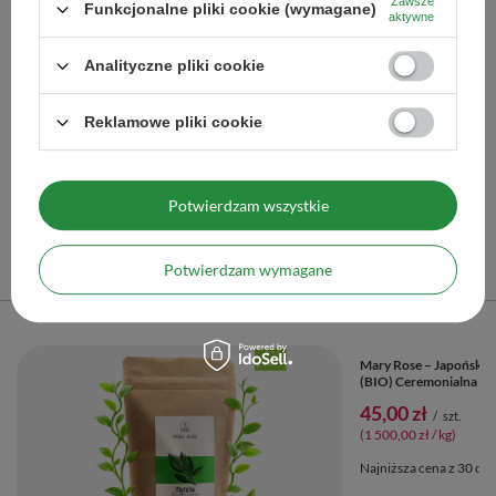
Zawsze
Funkcjonalne pliki cookie (wymagane)
aktywne
Zestaw akcesoriów do parzenia herbaty matcha
Analityczne pliki cookie
104,99 zł
/
zestaw
Reklamowe pliki cookie
Więcej opcji
Potwierdzam wszystkie
Polecane
Potwierdzam wymagane
Poprzedni z tej kategorii
Następny z tej kategorii
PROMOCJA
Mary Rose – Japońska 
(BIO) Ceremonialna 30
45,00 zł
/
szt.
(1 500,00 zł / kg)
Najniższa cena z 30 dni