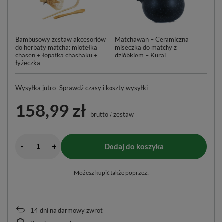
Bambusowy zestaw akcesoriów
Matchawan – Ceramiczna
Ku
do herbaty matcha: miotełka
miseczka do matchy z
po
chasen + łopatka chashaku +
dzióbkiem – Kurai
łyżeczka
Wysyłka
jutro
Sprawdź czasy i koszty wysyłki
158,99 zł
brutto
/
zestaw
-
Dodaj do koszyka
+
Możesz kupić także poprzez:
14
dni na darmowy zwrot