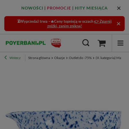
NOWOŚCI
|
PROMOCJE
|
HITY MIESIĄCA
⏳Wyprzedaż trwa –🔥Ceny topnieją w oczach
👉 Zgarnij
zniżki, zanim znikną!
Wstecz
Strona główna
Okazje
Outlet do -75%
(II. kategoria) Match