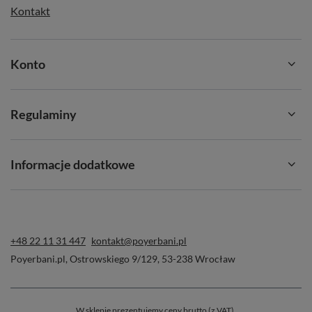
Kontakt
Konto
Regulaminy
Informacje dodatkowe
+48 22 11 31 447
kontakt@poyerbani.pl
Poyerbani.pl
,
Ostrowskiego 9/129
,
53-238
Wrocław
Specyfikacja produktu ✍️
W sklepie prezentujemy ceny brutto (z VAT).