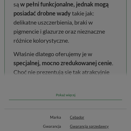
są
w pełni funkcjonalne, jednak mogą
posiadać drobne wady
takie jak:
delikatne uszczerbienia, braki w
pigmencie i glazurze oraz nieznaczne
różnice kolorystyczne.
Właśnie dlatego oferujemy je w
specjalnej, mocno zredukowanej cenie
.
Choć nie prezentują się tak atrakcyjnie
jak pozbawione skazy odpowiedniki, z
pewnością zadowolą wielu Kupujących i
Pokaż więcej
posłużą im jeszcze przez długie lata.
Marka
Cebador
Gwarancja
Gwarancja sprzedawcy