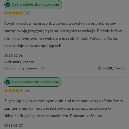
Opinia potwierdzona zakupem
5/5
Świetny zestaw na prezent. Zawiera wszystko co potrzebne aby
zacząć swoją przygodę z yerba. Naczynko rewelacja. Pięknie leży w
dłoni i samym swoim wyglądem już robi klimat. Polecam. Yerba
bardzo fajna dla początkujących.
2021-12-06
Aleksandra, Poznań
Czy opinia była pomocna?
Tak
0
Nie
0
Opinia potwierdzona zakupem
5/5
Sugerując się przeczytanymi opiniami na temat naczyń z Palo Santo,
zapragnąłem je mieć, a że jest świetna propozycja zestawu w
sklepie, długo się nie zastanawiałem. Polecam każdemu!
2021-03-27