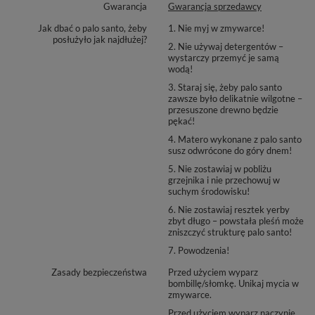
Gwarancja
Gwarancja sprzedawcy
Jak dbać o palo santo, żeby
1. Nie myj w zmywarce!
posłużyło jak najdłużej?
2. Nie używaj detergentów –
wystarczy przemyć je samą
wodą!
3. Staraj się, żeby palo santo
zawsze było delikatnie wilgotne –
przesuszone drewno będzie
pękać!
4. Matero wykonane z palo santo
susz odwrócone do góry dnem!
5. Nie zostawiaj w pobliżu
grzejnika i nie przechowuj w
suchym środowisku!
6. Nie zostawiaj resztek yerby
zbyt długo – powstała pleśń może
zniszczyć strukturę palo santo!
7. Powodzenia!
Zasady bezpieczeństwa
Przed użyciem wyparz
bombillę/słomkę. Unikaj mycia w
zmywarce.
Przed użyciem wyparz naczynie.