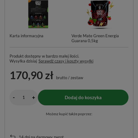
Karta informacyjna
Verde Mate Green Energia
Po
Guarana 0,5kg
Produkt dostępny w bardzo małej ilości
Wysyłka
dzisiaj
Sprawdź czasy i koszty wysyłki
170,90 zł
brutto
/
zestaw
-
Dodaj do koszyka
+
Możesz kupić także poprzez:
14
dni na darmowy zwrot