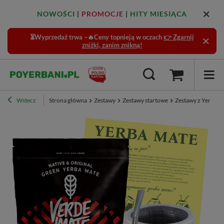
NOWOŚCI
|
PROMOCJE
|
HITY MIESIĄCA
⏳Wyprzedaż trwa –🔥Ceny topnieją w oczach
👉 Zgarnij
zniżki, zanim znikną!
Wstecz
Strona główna
Zestawy
Zestawy startowe
Zestawy z Yerbą -