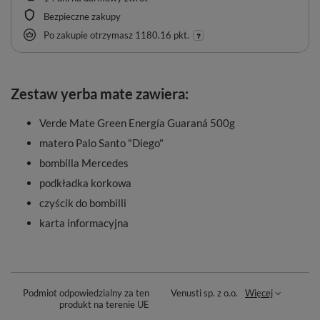
Bezpieczne zakupy
Po zakupie otrzymasz
1180.16 pkt.
Zestaw yerba mate zawiera:
Verde Mate Green Energía Guaraná 500g
matero Palo Santo "Diego"
bombilla Mercedes
podkładka korkowa
czyścik do bombilli
karta informacyjna
Podmiot odpowiedzialny za ten
Venusti sp. z o.o.
Więcej
produkt na terenie UE