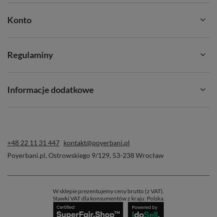
Konto
Regulaminy
Informacje dodatkowe
+48 22 11 31 447
kontakt@poyerbani.pl
Poyerbani.pl
,
Ostrowskiego 9/129
,
53-238
Wrocław
W sklepie prezentujemy ceny brutto (z VAT).
Stawki VAT dla konsumentów z kraju:
Polska
.