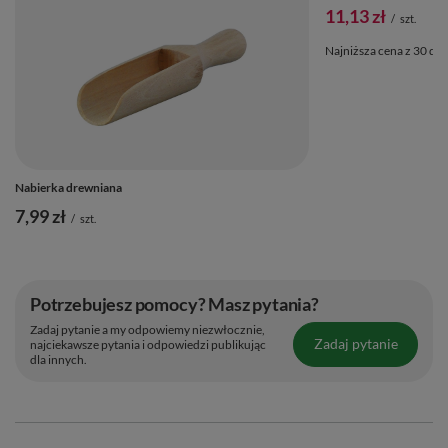
11,13 zł
/
szt.
Najniższa cena z 30 dni
Nabierka drewniana
7,99 zł
/
szt.
Potrzebujesz pomocy? Masz pytania?
Zadaj pytanie a my odpowiemy niezwłocznie,
Zadaj pytanie
najciekawsze pytania i odpowiedzi publikując
dla innych.