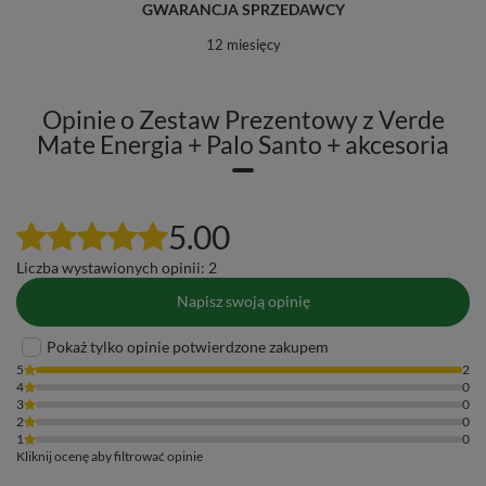
GWARANCJA SPRZEDAWCY
12 miesięcy
Opinie o Zestaw Prezentowy z Verde
Mate Energia + Palo Santo + akcesoria
5.00
Liczba wystawionych opinii: 2
Napisz swoją opinię
Pokaż tylko opinie potwierdzone zakupem
5
2
4
0
3
0
2
0
1
0
Kliknij ocenę aby filtrować opinie