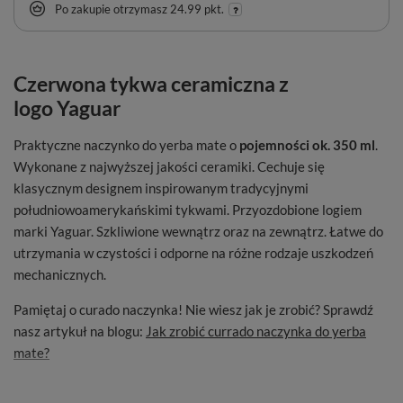
Po zakupie otrzymasz
24.99 pkt.
Czerwona tykwa ceramiczna z
logo Yaguar
Praktyczne naczynko do yerba mate o
pojemności ok. 350 ml
.
Wykonane z najwyższej jakości ceramiki. Cechuje się
klasycznym designem inspirowanym tradycyjnymi
południowoamerykańskimi tykwami. Przyozdobione logiem
marki Yaguar. Szkliwione wewnątrz oraz na zewnątrz. Łatwe do
utrzymania w czystości i odporne na różne rodzaje uszkodzeń
mechanicznych.
Pamiętaj o curado naczynka! Nie wiesz jak je zrobić? Sprawdź
nasz artykuł na blogu:
Jak zrobić currado naczynka do yerba
mate?
Oryginalny produkt marki
Cebador
. Więcej informacji