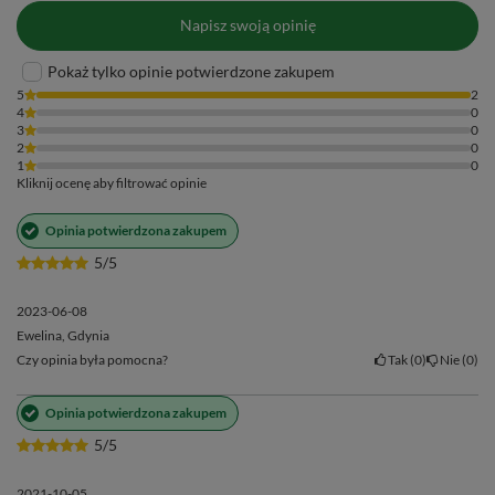
Napisz swoją opinię
Pokaż tylko opinie potwierdzone zakupem
5
2
4
0
3
0
2
0
1
0
Kliknij ocenę aby filtrować opinie
Opinia potwierdzona zakupem
5/5
2023-06-08
Ewelina, Gdynia
Czy opinia była pomocna?
Tak
0
Nie
0
Opinia potwierdzona zakupem
5/5
2021-10-05