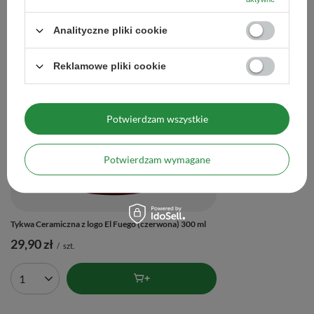
Analityczne pliki cookie
Zobacz również
Reklamowe pliki cookie
Tykwa Ceramiczna Anci
31,90 zł
/
szt.
Potwierdzam wszystkie
Ilość produktów
Potwierdzam wymagane
Tykwa Ceramiczna z logo El Fuego (czerwona) 300 ml
29,90 zł
/
szt.
Ilość produktów