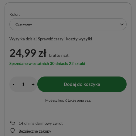
Kolor
Czerwony
Wysyłka
dzisiaj
Sprawdź czasy i koszty wysyłki
24,99 zł
brutto
/
szt.
Sprzedano w ostatnich 30 dniach: 22 sztuki
-
Dodaj do koszyka
+
Możesz kupić także poprzez:
14
dni na darmowy zwrot
Bezpieczne zakupy