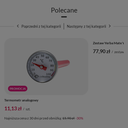
Polecane
Poprzedni z tej kategorii
Następny z tej kategorii
Zestaw Yerba Mate Yagu
77,90 zł
/
zestaw
PROMOCJA
Termometr analogowy
11,13 zł
/
szt.
Najniższa cena z 30 dni przed obniżką:
15,90 zł
-30%