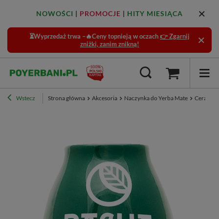
NOWOŚCI
|
PROMOCJE
|
HITY MIESIĄCA
⏳Wyprzedaż trwa –🔥Ceny topnieją w oczach
👉 Zgarnij
zniżki, zanim znikną!
Wstecz
Strona główna
Akcesoria
Naczynka do Yerba Mate
Ceramicz