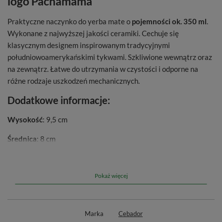
logo Pachamama
Praktyczne naczynko do yerba mate o
pojemności ok. 350 ml
.
Wykonane z najwyższej jakości ceramiki. Cechuje się
klasycznym designem inspirowanym tradycyjnymi
południowoamerykańskimi tykwami. Szkliwione wewnątrz oraz
na zewnątrz. Łatwe do utrzymania w czystości i odporne na
różne rodzaje uszkodzeń mechanicznych.
Dodatkowe informacje:
Wysokość
: 9,5 cm
Średnica
: 8 cm
Materiał wykonania
: ceramika
Pokaż więcej
Pamiętaj o curado naczynka! Nie wiesz jak je zrobić? Sprawdź
nasz artykuł na blogu:
Jak zrobić currado naczynka do yerba
mate?
Marka
Cebador
Oryginalny produkt marki
Cebador
. Więcej informacji