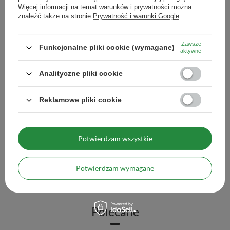
Więcej informacji na temat warunków i prywatności można
znaleźć także na stronie
Prywatność i warunki Google
.
Tykwa Ceramiczna Celes
31,90 zł
/
szt.
Zawsze
Funkcjonalne pliki cookie (wymagane)
aktywne
Ilość produktów
Analityczne pliki cookie
Reklamowe pliki cookie
Tykwa Ceramiczna - Caballo 350 ml
Potwierdzam wszystkie
31,90 zł
/
szt.
Potwierdzam wymagane
Ilość produktów
Polecane