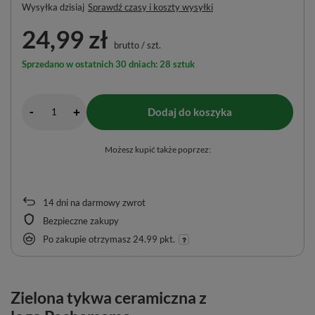
Wysyłka
dzisiaj
Sprawdź czasy i koszty wysyłki
24,99 zł
brutto
/
szt.
Sprzedano w ostatnich 30 dniach: 28 sztuk
-
Dodaj do koszyka
+
Możesz kupić także poprzez:
14
dni na darmowy zwrot
Bezpieczne zakupy
Po zakupie otrzymasz
24.99 pkt.
Zielona tykwa ceramiczna z