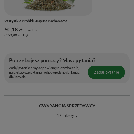
Wszystkie Próbki Guayusa Pachamama
50,18 zł
/
zestaw
(250,90 zł / kg)
Potrzebujesz pomocy? Masz pytania?
Zadaj pytanie a my odpowiemy niezwłocznie,
Zadaj pytanie
najciekawsze pytania i odpowiedzi publikując
dla innych.
GWARANCJA SPRZEDAWCY
12 miesięcy
Organiczne pochodzenie i troska o
środowisko 🌎