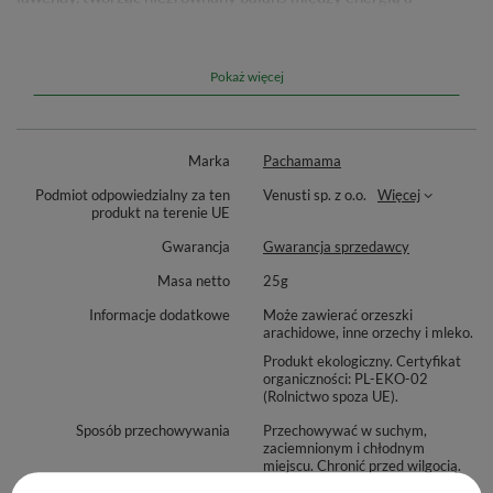
relaksem. 🧘
Potrzebujesz naturalnej stymulacji umysłu, ale jednocześnie
Pokaż więcej
chcesz się odprężyć?
Guayusa Lavanda
to doskonały wybór na
stresujące dni, intensywną pracę lub popołudniowe chwile
wyciszenia. Każdy łyk to podróż w głąb amazońskiej przyrody,
Marka
Pachamama
gdzie energia i spokój spotykają się w idealnej równowadze! ✨
Podmiot odpowiedzialny za ten
Venusti sp. z o.o.
Więcej
💓
produkt na terenie UE
Gwarancja
Gwarancja sprzedawcy
Masa netto
25g
Informacje dodatkowe
Może zawierać orzeszki
arachidowe, inne orzechy i mleko.
Produkt ekologiczny. Certyfikat
organiczności: PL-EKO-02
(Rolnictwo spoza UE).
Sposób przechowywania
Przechowywać w suchym,
zaciemnionym i chłodnym
miejscu. Chronić przed wilgocią.