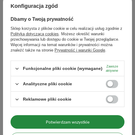
Producent
Venusti sp. z o.o. ul. Tygrysia 6a,
Konfiguracja zgód
21-040 Świdnik, NIP:
6121860348 REGON:
366578876 info@venusti.eu
Dbamy o Twoją prywatność
Sposób przygotowania
Wsyp 2-4 łyżeczki suszu Ilex
Sklep korzysta z plików cookie w celu realizacji usług zgodnie z
Guayusa do naczynka. Zalej
Polityką dotyczącą cookies
. Możesz określić warunki
wrzątkiem. Odczekaj kilka minut.
przechowywania lub dostępu do cookie w Twojej przeglądarce.
Maksymalna ilość towaru w
1000
Więcej informacji na temat warunków i prywatności można
zamówieniu dla rozmiarów
znaleźć także na stronie
Prywatność i warunki Google
.
Zobacz również
Zawsze
Czym jest guayusa? „Siostra” yerba mate!
Funkcjonalne pliki cookie (wymagane)
aktywne
🌿
Analityczne pliki cookie
Zestaw Guayusa Pacha
Guayusa
(łac.
Ilex guayusa
) to roślina należąca do rodziny
Bombilla
ostrokrzewów – tej samej, co popularniejsza od niej yerba mate.
68,90 zł
Reklamowe pliki cookie
/
zestaw
Naturalnie występuje w amazońskich rejonach
Ekwadoru i
Peru
, gdzie od wieków była używana przez Indian Jiwaro i
Wi
Kichwa. Czym się wyróżnia?
Potwierdzam wszystkie
✔️ Napar z guayusy zawiera
aż 3% naturalnej kofeiny
–