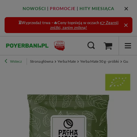
NOWOŚCI
|
PROMOCJE
|
HITY MIESIĄCA
⏳Wyprzedaż trwa –🔥Ceny topnieją w oczach
👉 Zgarnij
zniżki, zanim znikną!
Wstecz
Strona główna
Yerba Mate
Yerba Mate 50 g - próbki
Guayusa