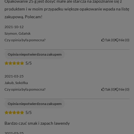
Opakowanie 25 g jest dosyć małe ale starcza na zapoznanie się z
produktem i w moim przypadku większe opakowanie wpada na listę
zakupową. Polecam!
2021-10-12
Szymon, Gdańsk
Czy opinia była pomocna?
Tak
0
Nie
0
Opinia niepotwierdzona zakupem
5/5
2021-03-25
Jakub, Sokółka
Czy opinia była pomocna?
Tak
0
Nie
0
Opinia niepotwierdzona zakupem
5/5
Skład produktu i dodatkowe informacje
✍️
Bardzo czuć smak i zapach lawendy
2021-03-25