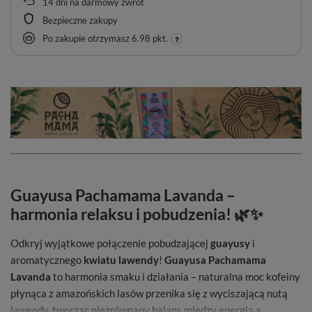
14
dni na darmowy zwrot
Bezpieczne zakupy
Po zakupie otrzymasz
6.98 pkt.
Guayusa Pachamama Lavanda –
harmonia relaksu i pobudzenia! 🌿✨
Odkryj wyjątkowe połączenie pobudzającej
guayusy
i
aromatycznego
kwiatu lawendy
!
Guayusa Pachamama
Lavanda
to harmonia smaku i działania – naturalna moc kofeiny
płynąca z amazońskich lasów przenika się z wyciszającą nutą
lawendy, tworząc niezrównany balans między energią a