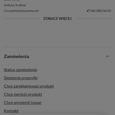
🌱 Składniki:
97,5% Ilex guayusa*, kwiat lawendy*
Justyna, Kraków
Czy opinia była pomocna?
Tak
0
Nie
0
(* produkt rolnictwa ekologicznego)
ZOBACZ WIĘCEJ
⚖️ Masa netto:
25 g
🌎 Kraj pochodzenia:
Ekwador
🏭 Wyprodukowano dla:
Venusti Sp. z o.o.
🗓️ Najlepiej spożyć przed:
Data ważności i nr partii na
opakowaniu.
Zamówienia
Produkt ekologiczny. Certyfikat organiczności: PL-EKO-02
(Rolnictwo spoza UE).
Status zamówienia
Śledzenie przesyłki
Chcę zareklamować produkt
Chcę zwrócić produkt
Chcę wymienić towar
Kontakt