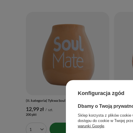
Konfiguracja zgód
(II. kategoria) Tykwa Soul Mate beżowa
(II. katego
Dbamy o Twoją prywatn
12,99 zł
12,99 zł
/
szt.
200
pkt
punktów
200
pkt
punk
Sklep korzysta z plików cookie 
dostępu do cookie w Twojej prz
warunki Google
.
Do koszyka
Ilość produktów
Ilość 