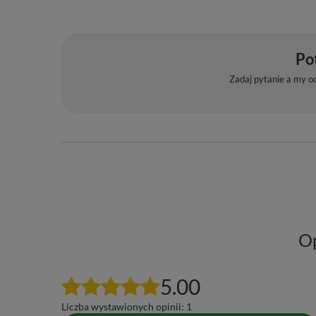
Po
Zadaj pytanie a my o
Op
5.00
Liczba wystawionych opinii: 1