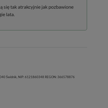
ją się tak atrakcyjnie jak pozbawione
ie lata.
a, 21-040 Świdnik, NIP: 6121860348 REGON: 366578876