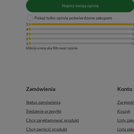
Napisz swoją opinię
Pokaż tylko opinie potwierdzone zakupem
5
4
3
2
1
Kliknij ocenę aby filtrować opinie
Zamówienia
Konto
Status zamówienia
Zarejestr
Śledzenie przesyłki
Koszyk
Chcę zareklamować produkt
Listy za
Chcę zwrócić produkt
Lista za