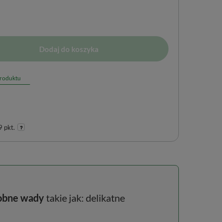
Dodaj do koszyka
produktu
 pkt.
robne wady
takie jak: delikatne