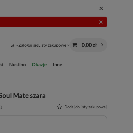
!
0,00 zł
Zaloguj się
Listy zakupowe
zł
ki
Nustino
Okazje
Inne
 Soul Mate szara
1)
Dodaj do listy zakupowej