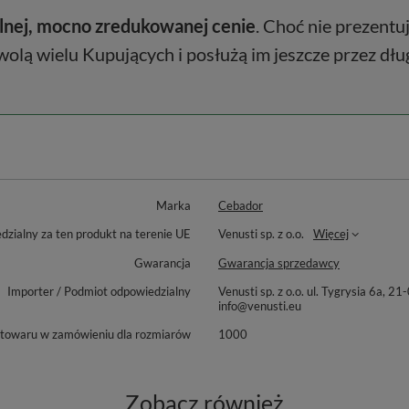
lnej, mocno zredukowanej cenie
. Choć nie prezentu
lą wielu Kupujących i posłużą im jeszcze przez dług
Marka
Cebador
zialny za ten produkt na terenie UE
Venusti sp. z o.o.
Więcej
Gwarancja
Gwarancja sprzedawcy
Importer / Podmiot odpowiedzialny
Venusti sp. z o.o. ul. Tygrysia 6
info@venusti.eu
 towaru w zamówieniu dla rozmiarów
1000
Zobacz również