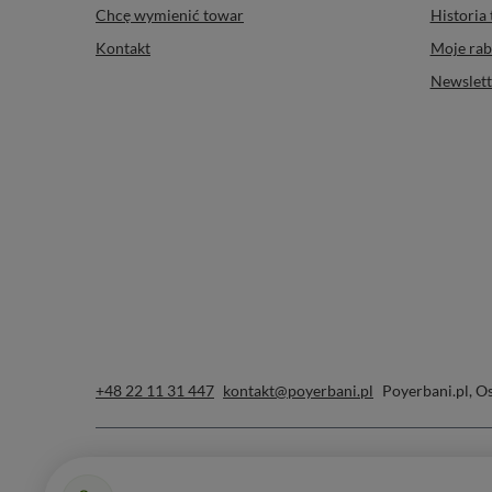
Chcę wymienić towar
Historia 
Kontakt
Moje rab
Newslett
+48 22 11 31 447
kontakt@poyerbani.pl
Poyerbani.pl
,
Os
W sklepie prezentujemy ceny brutto (z VAT).
Stawki VAT dla konsumen