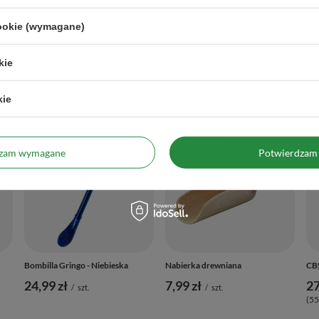
cookie (wymagane)
Polecane
kie
Poprzedni z tej kategorii
Następny z tej kategorii
kie
dzam wymagane
Potwierdzam 
Bombilla Gringo - Niebieska
Nabierka drewniana
CBS
24,99 zł
7,99 zł
27
/
szt.
/
szt.
(55