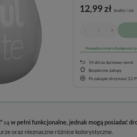
12,99 zł
brutto
/
szt.
-
+
Powiadom mnie o dostępności 
14
dni na darmowy zwrot
Bezpieczne zakupy
Po zakupie otrzymasz
12.99
"
są
w pełni funkcjonalne, jednak mogą posiadać d
zurze oraz nieznaczne różnice kolorystyczne.