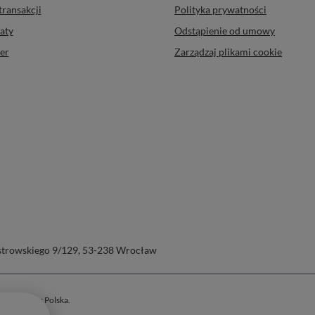
transakcji
Polityka prywatności
aty
Odstąpienie od umowy
er
Zarządzaj plikami cookie
trowskiego 9/129
,
53-238
Wrocław
tów z kraju:
Polska
.