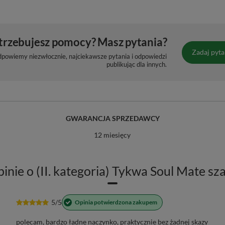
trzebujesz pomocy? Masz pytania?
Zadaj pyta
dpowiemy niezwłocznie, najciekawsze pytania i odpowiedzi
publikując dla innych.
GWARANCJA SPRZEDAWCY
12 miesięcy
inie o (II. kategoria) Tykwa Soul Mate sz
5/5
Opinia potwierdzona zakupem
polecam, bardzo ładne naczynko, praktycznie bez żadnej skazy