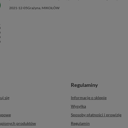
2021-12-05
Grażyna, MIKOŁÓW
1
0
0
0
0
Regulaminy
uj się
Informacje o sklepie
Wysyłka
kupowe
Sposoby płatności i prowizje
kupionych produktów
Regulamin