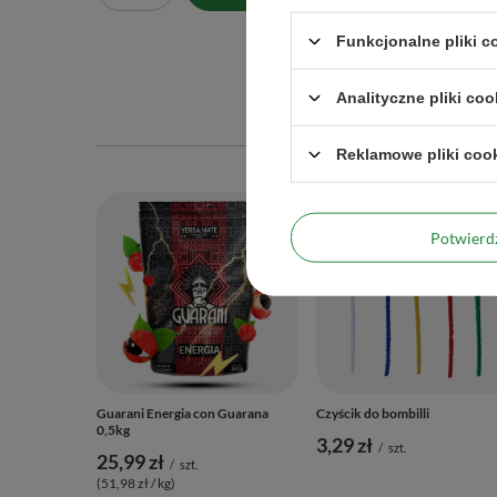
Funkcjonalne pliki 
Analityczne pliki coo
Reklamowe pliki coo
Potwier
Guarani Energia con Guarana
Czyścik do bombilli
0,5kg
3,29 zł
/
szt.
25,99 zł
/
szt.
(51,98 zł / kg)