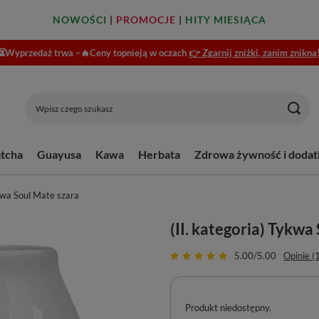
NOWOŚCI
|
PROMOCJE
|
HITY MIESIĄCA
⏳Wyprzedaż trwa –🔥Ceny topnieją w oczach
👉 Zgarnij zniżki, zanim znikną
tcha
Guayusa
Kawa
Herbata
Zdrowa żywność i dodat
ykwa Soul Mate szara
(II. kategoria) Tykwa
5.00/5.00
Opinie (
Produkt niedostępny