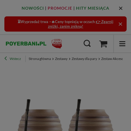
NOWOŚCI
|
PROMOCJE
|
HITY MIESIĄCA
⏳Wyprzedaż trwa –🔥Ceny topnieją w oczach
👉 Zgarnij
zniżki, zanim znikną!
Wstecz
Strona główna
Zestawy
Zestawy dla pary
Zestaw Akcesoriów 