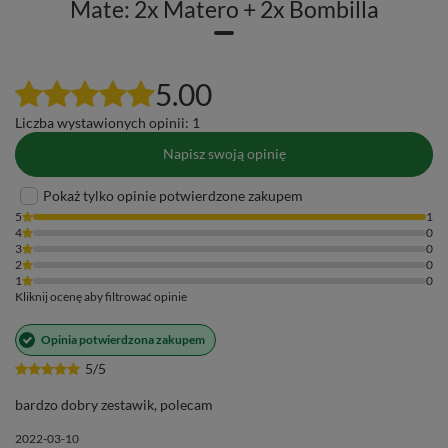
Mate: 2x Matero + 2x Bombilla
5.00
Liczba wystawionych opinii: 1
Napisz swoją opinię
Pokaż tylko opinie potwierdzone zakupem
5
1
4
0
3
0
2
0
1
0
Kliknij ocenę aby filtrować opinie
Opinia potwierdzona zakupem
5/5
bardzo dobry zestawik, polecam
2022-03-10