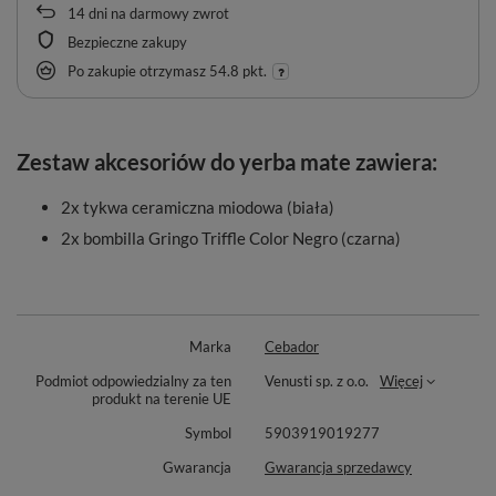
14
dni na darmowy zwrot
Bezpieczne zakupy
Po zakupie otrzymasz
54.8 pkt.
Zestaw akcesoriów do yerba mate zawiera:
2x tykwa ceramiczna miodowa (biała)
2x bombilla Gringo Triffle Color Negro (czarna)
Marka
Cebador
Podmiot odpowiedzialny za ten
Venusti sp. z o.o.
Więcej
produkt na terenie UE
Symbol
5903919019277
Gwarancja
Gwarancja sprzedawcy