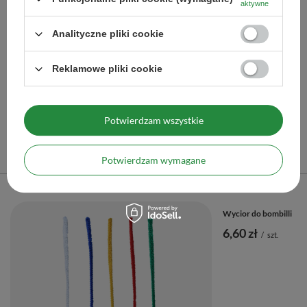
aktywne
Zestaw Yerba Mate Termos dla dwojga 2x0,5kg
Analityczne pliki cookie
262,90 zł
/
zestaw
Reklamowe pliki cookie
Więcej opcji
Potwierdzam wszystkie
Polecane
Potwierdzam wymagane
Poprzedni z tej kategorii
Następny z tej kategorii
Wycior do bombilli
6,60 zł
/
szt.