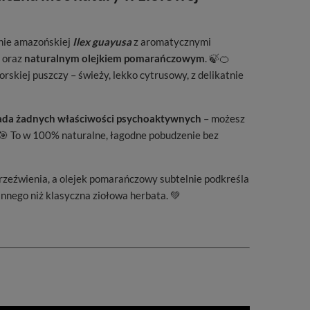
nie amazońskiej
Ilex guayusa
z aromatycznymi
oraz
naturalnym olejkiem pomarańczowym
. 🍃🍊
rskiej puszczy – świeży, lekko cytrusowy, z delikatnie
iada żadnych właściwości psychoaktywnych
– możesz
📚🎯 To w 100% naturalne, łagodne pobudzenie bez
rzeźwienia, a olejek pomarańczowy subtelnie podkreśla
innego niż klasyczna ziołowa herbata. 💚