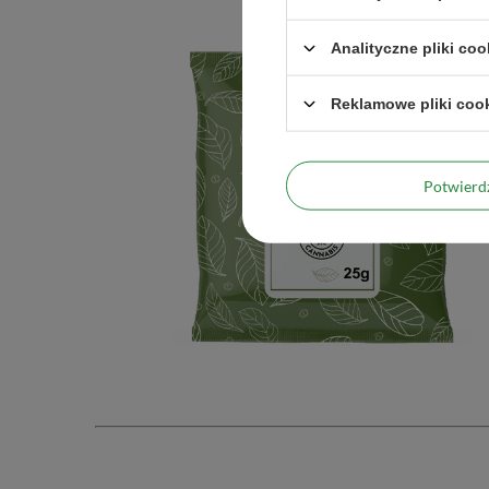
Analityczne pliki coo
Reklamowe pliki coo
Potwier