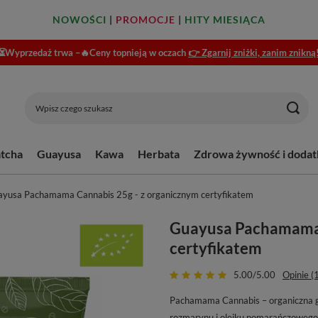
NOWOŚCI
|
PROMOCJE
|
HITY MIESIĄCA
⏳Wyprzedaż trwa –🔥Ceny topnieją w oczach
👉 Zgarnij zniżki, zanim znikną
tcha
Guayusa
Kawa
Herbata
Zdrowa żywność i dodat
yusa Pachamama Cannabis 25g - z organicznym certyfikatem
Guayusa Pachamama 
certyfikatem
5.00/5.00
Opinie (
Pachamama Cannabis – organiczna g
rozmarynu i olejku pomarańczowego.