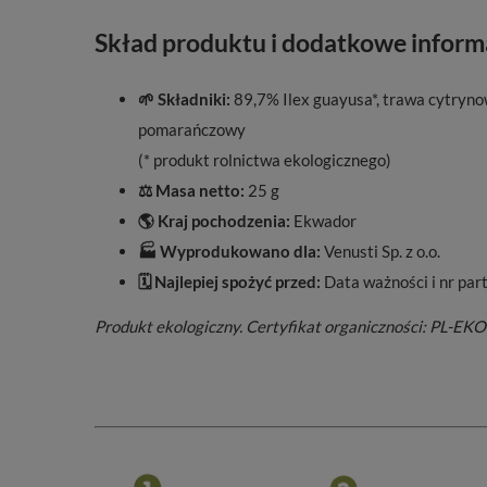
Skład produktu i dodatkowe inform
🌱 Składniki:
89,7% Ilex guayusa*, trawa cytryno
pomarańczowy
(* produkt rolnictwa ekologicznego)
⚖️ Masa netto:
25 g
🌎 Kraj pochodzenia:
Ekwador
🏭 Wyprodukowano dla:
Venusti Sp. z o.o.
🗓️ Najlepiej spożyć przed:
Data ważności i nr part
Produkt ekologiczny. Certyfikat organiczności: PL-EKO