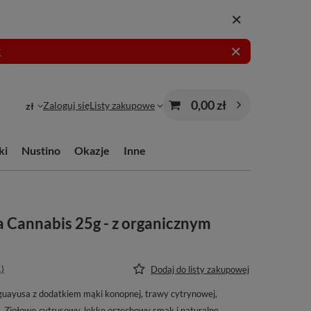
!
0,00 zł
Zaloguj się
Listy zakupowe
zł
ki
Nustino
Okazje
Inne
Cannabis 25g - z organicznym
1)
Dodaj do listy zakupowej
uayusa z dodatkiem mąki konopnej, trawy cytrynowej,
 Ziołowo‑cytrusowy, lekko orzechowy smak i naturalne,