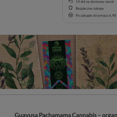
14
dni na darmowy zwrot
Bezpieczne zakupy
Po zakupie otrzymasz
6.98 
Guayusa Pachamama Cannabis – organi