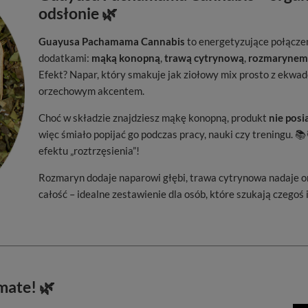
odsłonie 🌿
Guayusa Pachamama Cannabis
to energetyzujące połącze
dodatkami:
mąką konopną
,
trawą cytrynową
,
rozmarynem
Efekt? Napar, który smakuje jak ziołowy mix prosto z ekwado
orzechowym akcentem.
Choć w składzie znajdziesz mąkę konopną, produkt
nie pos
więc śmiało popijać go podczas pracy, nauki czy treningu. 
efektu „roztrzęsienia”!
Rozmaryn dodaje naparowi głębi, trawa cytrynowa nadaje o
całość – idealne zestawienie dla osób, które szukają czegoś 
mate! 🌿