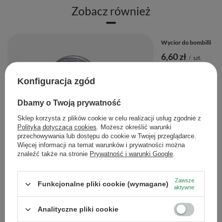
Zobacz również
Zalety produktu ⭐
✅
Stal nierdzewna wysokiej jakości
– trwała i odporna
Wycior do bombilli
na uszkodzenia.
6,60 zł
/
szt.
✅
Technologia
double wall
– podwójne ścianki sprawiają,
że matero dłużej utrzymuje temperaturę naparu.
Konfiguracja zgód
Ilość produktów
✅
Pokrywka z uszczelką i otworem na bombillę
– to
Dbamy o Twoją prywatność
wygoda picia i ochrona przed rozsypaniem yerby.
Sklep korzysta z plików cookie w celu realizacji usług zgodnie z
✅
Nowoczesny, minimalistyczny design
– świetnie
PROMOCJA
Polityką dotyczącą cookies
. Możesz określić warunki
prezentuje się w każdej przestrzeni.
przechowywania lub dostępu do cookie w Twojej przeglądarce.
Termometr analogowy
Więcej informacji na temat warunków i prywatności można
✅
Idealne matero do yerba mate, herbaty i innych
11,13 zł
znaleźć także na stronie
Prywatność i warunki Google
.
/
szt.
naparów
– uniwersalne i praktyczne.
Najniższa cena z 30 dni przed obniżką:
15,90 zł
-30%
Zawsze
Funkcjonalne pliki cookie (wymagane)
aktywne
Ilość produktów
Analityczne pliki cookie