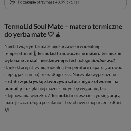
Po zakupie otrzymasz
48.99 pkt.
TermoLid Soul Mate – matero termiczne
do yerba mate 🤍🧉
Niech Twoja yerba mate będzie zawsze w idealnej
temperaturze! 🌡️
TermoLid
to nowoczesne
matero termiczne
wykonane ze
stali nierdzewnej
w technologii
double wall
,
dzięki której utrzymuje idealną temperaturę naparu (zarówno
ciepłą, jak i zimna) przez długi czas. Naczynko wyposażone
zostało w
pokrywkę z tworzywa sztucznego
z
otworem na
bombillę
– dzięki niej możesz pić yerbę wygodnie, bez
zdejmowania wieczka. Z
TermoLid
możesz cieszyć się gorącą
mate jeszcze długo po zalaniu – bez obawy o poparzenie dłoni.
🙌
Model
TermoLid z logo Soul Mate w białym kolorze
to
elegancka, minimalistyczna wersja inspirowana nowoczesnym