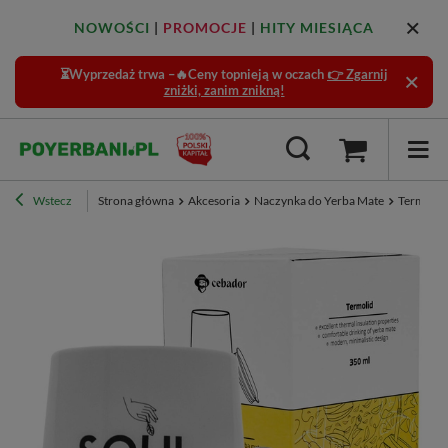
NOWOŚCI
|
PROMOCJE
|
HITY MIESIĄCA
⏳Wyprzedaż trwa –🔥Ceny topnieją w oczach
👉 Zgarnij
zniżki, zanim znikną!
Wstecz
Strona główna
Akcesoria
Naczynka do Yerba Mate
Termoma