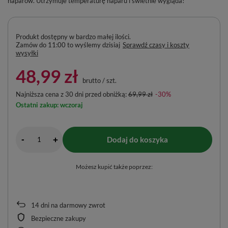
naparów. Utrzymuje temperaturę naparu i świetnie wygląda!
Produkt dostępny w bardzo małej ilości
Zamów do
11:00 to wyślemy dzisiaj
Sprawdź czasy i koszty
wysyłki
48,99 zł
brutto
/
szt.
Najniższa cena z 30 dni przed obniżką:
69,99 zł
-30%
Ostatni zakup: wczoraj
-
Dodaj do koszyka
+
Możesz kupić także poprzez:
14
dni na darmowy zwrot
Bezpieczne zakupy