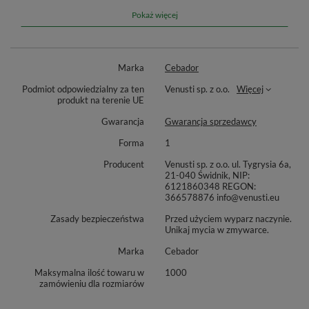
designem. ✨ Gładką powierzchnię zdobi stylowe logo, które
Pokaż więcej
doskonale komponuje się z klasyczną formą i delikatnym
połyskiem stali. To naczynko, które wygląda świetnie w każdej
sytuacji! 🌿
Marka
Cebador
Podmiot odpowiedzialny za ten
Venusti sp. z o.o.
Więcej
produkt na terenie UE
Seria TermoLid – styl, funkcjonalność i
Gwarancja
Gwarancja sprzedawcy
wygoda 🔥
Forma
1
Producent
Venusti sp. z o.o. ul. Tygrysia 6a,
Seria
TermoLid
powstała z połączenia dwóch słów:
termo
–
21-040 Świdnik, NIP:
odnoszącego się do doskonałej izolacji temperatury, oraz
lid
–
6121860348 REGON:
366578876 info@venusti.eu
symbolizującego praktyczną
pokrywkę
, która jeszcze lepiej
chroni napar przed utratą temperatury i ułatwia jego
Zasady bezpieczeństwa
Przed użyciem wyparz naczynie.
Unikaj mycia w zmywarce.
spożywanie. 🔥💧 Matera termiczne zaprojektowane zostały z
myślą o komforcie, mobilności i estetyce. Bez względu na to, czy
Marka
Cebador
pijesz yerbę w domu, w pracy czy w podróży –
TermoLid
Maksymalna ilość towaru w
1000
pozwala Ci cieszyć się ulubionym naparem w idealnej
zamówieniu dla rozmiarów
temperaturze i stylu. 🧉✨