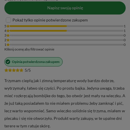
ceramiczne
, eleganckie
bombille
, wygodne
termosy
i inne
Napisz swoją opinię
akcesoria
niezbędne do codziennej rutyny picia yerba mate.
Postaw na jakość i styl – wybierz
Cebador
i ciesz się
Pokaż tylko opinie potwierdzone zakupem
bogactwem smaków yerba mate każdego dnia! 🧉✨
5
1
4
1
3
0
2
0
1
0
Kliknij ocenę aby filtrować opinie
Opinia potwierdzona zakupem
5/5
Trzymam ciepłą jak i zimną temperaturę wody bardzo dobrze,
wytrzymały, łatwo się czyści. Po prostu bajka. Jedyna uwaga, trzeba
mieć rozkręcają bombijke do tego, bo otwór jest mały na wieczku. A
że już taką posiadałem to nie miałem problemu żeby zamknąć i pić,
lecz warto wspomnieć. Samo wieczko solidnie się trzyma, miałem w
plecaku i się nie otworzyło. Produkt warty zakupy, w te upalne dni
terere w tym ratuje skórę.