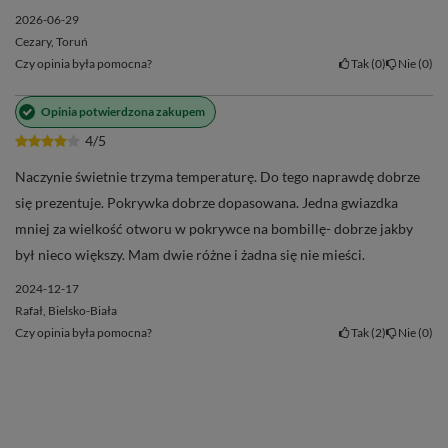
2026-06-29
Cezary, Toruń
Czy opinia była pomocna?
Tak
0
Nie
0
Opinia potwierdzona zakupem
4/5
Naczynie świetnie trzyma temperaturę. Do tego naprawdę dobrze
się prezentuje. Pokrywka dobrze dopasowana. Jedna gwiazdka
mniej za wielkość otworu w pokrywce na bombillę- dobrze jakby
był nieco większy. Mam dwie różne i żadna się nie mieści.
2024-12-17
Rafał, Bielsko-Biała
Czy opinia była pomocna?
Tak
2
Nie
0