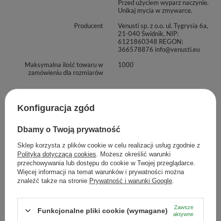
Przed użyciem wyparz naczynie.
Unikaj mycia w zmywarce.
Producent
Venusti sp. z o.o. ul. Tygrysia 6a,
21-040 Świdnik, NIP:
6121860348 REGON:
366578876 info@venusti.eu
Maksymalna ilość towaru w
1000
zamówieniu dla rozmiarów
Zobacz również
Konfiguracja zgód
Dbamy o Twoją prywatność
Zestaw Startowy dla d
Despalada 500g + Soul
Sklep korzysta z plików cookie w celu realizacji usług zgodnie z
149,90 zł
Polityką dotyczącą cookies
. Możesz określić warunki
/
zestaw
przechowywania lub dostępu do cookie w Twojej przeglądarce.
Więcej informacji na temat warunków i prywatności można
Wi
znaleźć także na stronie
Prywatność i warunki Google
.
Zawsze
Funkcjonalne pliki cookie (wymagane)
aktywne