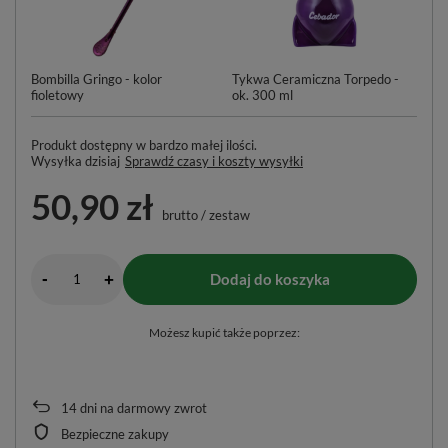
Bombilla Gringo - kolor
Tykwa Ceramiczna Torpedo -
Cz
fioletowy
ok. 300 ml
Produkt dostępny w bardzo małej ilości
Wysyłka
dzisiaj
Sprawdź czasy i koszty wysyłki
50,90 zł
brutto
/
zestaw
-
Dodaj do koszyka
+
Możesz kupić także poprzez:
14
dni na darmowy zwrot
Bezpieczne zakupy