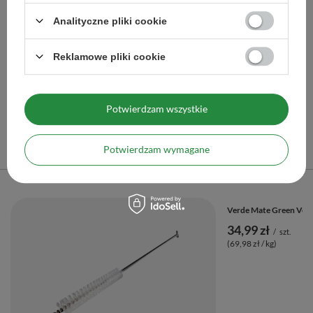
Zestaw Tykwa Torpedo do Yerba Mate Bombilla
Analityczne pliki cookie
46,90 zł
/
zestaw
Reklamowe pliki cookie
Więcej opcji
Potwierdzam wszystkie
Polecane
Potwierdzam wymagane
Poprzedni z tej kategorii
Następny z tej kategorii
Verde Mate Green Very
34,99 zł
/
szt.
(69,98 zł / kg)