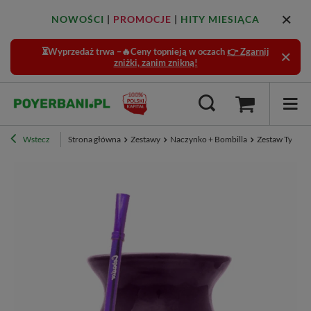
NOWOŚCI
|
PROMOCJE
|
HITY MIESIĄCA
⏳Wyprzedaż trwa –🔥Ceny topnieją w oczach
👉 Zgarnij
zniżki, zanim znikną!
Wstecz
Strona główna
Zestawy
Naczynko + Bombilla
Zestaw Tykwa 