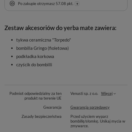
Po zakupie otrzymasz
57.08 pkt.
Zestaw akcesoriów do yerba mate zawiera:
tykwa ceramiczna "Torpedo"
bombilla Gringo (fioletowa)
podkładka korkowa
czyścik do bombilli
Podmiot odpowiedzialny za ten
Venusti sp. z o.o.
Więcej
produkt na terenie UE
Gwarancja
Gwarancja sprzedawcy
Zasady bezpieczeństwa
Przed użyciem wyparz
bombillę/słomkę. Unikaj mycia w
zmywarce.