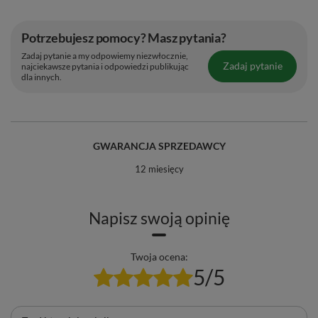
🌎 Kraj pochodzenia:
Brazylia
Potrzebujesz pomocy? Masz pytania?
🏭 Wyprodukowano dla:
Venusti Sp. z o.o.
Zadaj pytanie a my odpowiemy niezwłocznie,
🗓️ Najlepiej spożyć przed:
Data ważności i nr partii na
Zadaj pytanie
najciekawsze pytania i odpowiedzi publikując
dla innych.
opakowaniu.
GWARANCJA SPRZEDAWCY
12 miesięcy
Napisz swoją opinię
Twoja ocena:
5/5