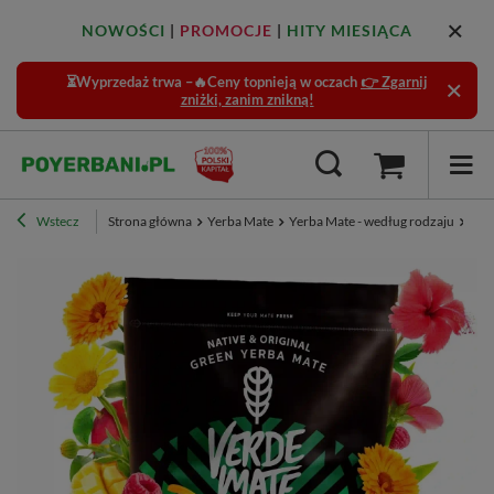
NOWOŚCI
|
PROMOCJE
|
HITY MIESIĄCA
⏳Wyprzedaż trwa –🔥Ceny topnieją w oczach
👉 Zgarnij
zniżki, zanim znikną!
Wstecz
Strona główna
Yerba Mate
Yerba Mate - według rodzaju
Fitn