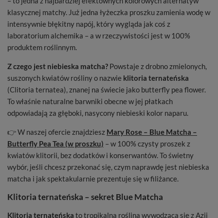
– to jedna z najbardziej efektownych kolorowych alternatyw
klasycznej matchy. Już jedna łyżeczka proszku zamienia wodę w
intensywnie błękitny napój, który wygląda jak coś z
laboratorium alchemika – a w rzeczywistości jest w 100%
produktem roślinnym.
Z czego jest niebieska matcha?
Powstaje z drobno zmielonych,
suszonych kwiatów rośliny o nazwie
klitoria ternateńska
(Clitoria ternatea), znanej na świecie jako butterfly pea flower.
To właśnie naturalne barwniki obecne w jej płatkach
odpowiadają za głęboki, nasycony niebieski kolor naparu.
👉 W naszej ofercie znajdziesz
Mary Rose – Blue Matcha –
Butterfly Pea Tea (w proszku)
– w 100% czysty proszek z
kwiatów klitorii, bez dodatków i konserwantów. To świetny
wybór, jeśli chcesz przekonać się, czym naprawdę jest niebieska
matcha i jak spektakularnie prezentuje się w filiżance.
Klitoria ternateńska – sekret Blue Matcha
Klitoria ternateńska
to tropikalna roślina wywodząca się z Azji