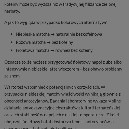
kofeiny może być wyższa niż w tradycyjnej filiżance zielonej
herbaty.
A jak to wygląda w przypadku kolorowych alternatyw?
Niebieska matcha ➡️ naturalnie bezkofeinowa
Różowa matcha ➡️ bez kofeiny
Fioletowa matcha ➡️ również bez kofeiny
Oznacza to, że możesz przygotować fioletowy napój z ube albo
intensywnie niebieskie latte wieczorem – bez obaw o problemy
ze snem.
Warto też wspomnieć o potencjalnych korzyściach. W
przypadku niebieskiej matchy właściwości wynikają głównie z
obecności antocyjanów. Badania laboratoryjne wykazały silne
działanie antyoksydacyjne ekstraktów z klitorii ternateńskiej
oraz ich stabilność w napojach o niskiej temperaturze. Z kolei
ube, czyli fioletowy batat dostarcza fenoli i antocyjanów, a
smoczy owoc – betacyjanin i polifenoli.