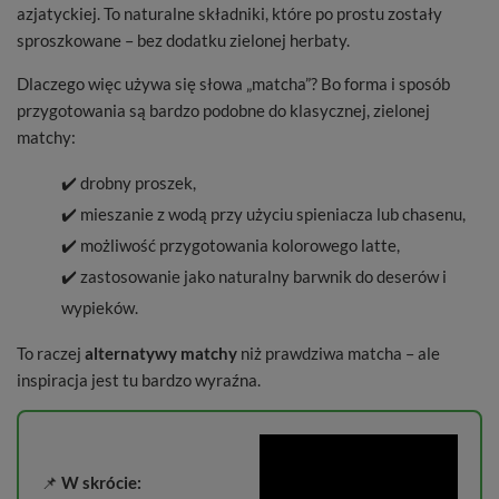
azjatyckiej. To naturalne składniki, które po prostu zostały
sproszkowane – bez dodatku zielonej herbaty.
Dlaczego więc używa się słowa „matcha”? Bo forma i sposób
przygotowania są bardzo podobne do klasycznej, zielonej
matchy:
✔️ drobny proszek,
✔️ mieszanie z wodą przy użyciu spieniacza lub chasenu,
✔️ możliwość przygotowania kolorowego latte,
✔️ zastosowanie jako naturalny barwnik do deserów i
wypieków.
To raczej
alternatywy matchy
niż prawdziwa matcha – ale
inspiracja jest tu bardzo wyraźna.
📌
W skrócie: