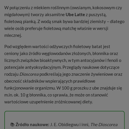
W połączeniu z mlekiem roślinnym (owsianym, kokosowym czy
migdałowym) tworzy aksamitne
Ube Latte
z puszystą,
fioletową pianką. Z wodą smak bywa bardziej ziemisty – dlatego
wiele osób preferuje fioletową matchę właśnie w wersji
mlecznej.
Pod względem wartości odżywczych fioletowy batat jest
ceniony jako źródło węglowodanów złożonych, błonnika oraz
licznych związków bioaktywnych, w tym antocyjanów i fenoli o
potencjale antyoksydacyjnym. Przeglądy naukowe dotyczące
rodzaju
Dioscorea
podkreślają jego znaczenie żywieniowe oraz
obecność składników wspierających prawidłowe
funkcjonowanie organizmu. W 100 g proszku z ube znajduje się
m.in. ok. 10 g błonnika, co sprawia, że może on stanowić
wartościowe uzupełnienie zróżnicowanej diety.
📚
Źródło naukowe:
J. E. Obidiegwu i inni,
The Dioscorea