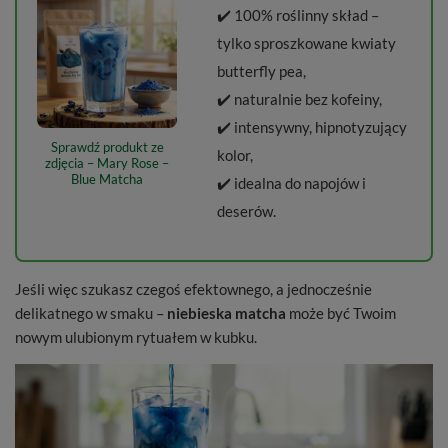
✔️ 100% roślinny skład –
tylko sproszkowane kwiaty
butterfly pea,
✔️ naturalnie bez kofeiny,
✔️ intensywny, hipnotyzujący
Sprawdź produkt ze
kolor,
zdjęcia – Mary Rose –
Blue Matcha
✔️ idealna do napojów i
deserów.
Jeśli więc szukasz czegoś efektownego, a jednocześnie
delikatnego w smaku –
niebieska matcha
może być Twoim
nowym ulubionym rytuałem w kubku.