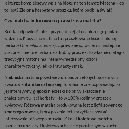
lekturze kompleksowy wpis na blogu na ten temat:
Matcha – co
to jest? Zielona herbata w proszku, która podbija świat!
Czy matcha kolorowa to prawdziwa matcha?
Krótka odpowiedź:
nie
– przynajmniej z botanicznego punktu
widzenia. Klasyczna matcha to sproszkowane liście zielonej
herbaty (
Camellia sinensis
). Uprawiane są w cieniu, następnie
suszone i mielone na bardzo drobny proszek. To właśnie dlatego
tradycyjna matcha ma intensywnie zielony kolor i
charakterystyczny, lekko trawiasty smak.
Niebieska matcha
powstaje z drobno zmielonych, suszonych
kwiatów
klitorii ternateńskiej
. To właśnie one odpowiadają za
jej intensywny, głęboki niebieski kolor. W składzie nie
znajdziemy tu liści herbaty – to w 100% roślinny proszek
kwiatowy.
Różowa matcha
produkowana jest z liofilizowanego
smoczego owocu
, który po zmieleniu przybiera postać
intensywnie różowego proszku. Z kolei
fioletowa matcha
bazuje na
ube
, czyli fioletowym batacie popularnym w kuchni