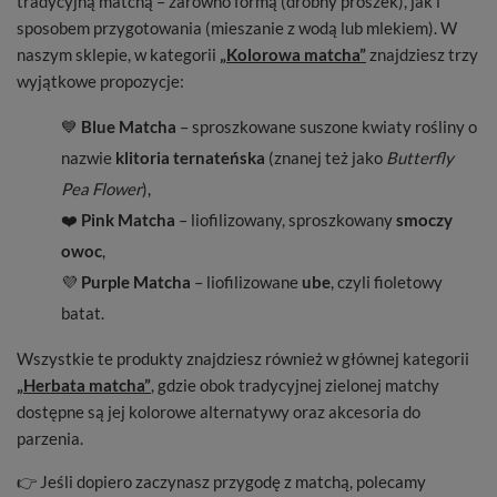
tradycyjną matchą – zarówno formą (drobny proszek), jak i
sposobem przygotowania (mieszanie z wodą lub mlekiem). W
naszym sklepie, w kategorii
„Kolorowa matcha”
znajdziesz trzy
wyjątkowe propozycje:
💙
Blue Matcha
– sproszkowane suszone kwiaty rośliny o
nazwie
klitoria ternateńska
(znanej też jako
Butterfly
Pea Flower
),
❤️
Pink Matcha
– liofilizowany, sproszkowany
smoczy
owoc
,
💜
Purple Matcha
– liofilizowane
ube
, czyli fioletowy
batat.
Wszystkie te produkty znajdziesz również w głównej kategorii
„Herbata matcha”
, gdzie obok tradycyjnej zielonej matchy
dostępne są jej kolorowe alternatywy oraz akcesoria do
parzenia.
👉 Jeśli dopiero zaczynasz przygodę z matchą, polecamy