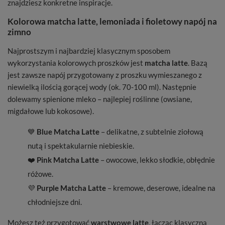
znajdziesz konkretne inspiracje.
Kolorowa matcha latte, lemoniada i fioletowy napój na
zimno
Najprostszym i najbardziej klasycznym sposobem
wykorzystania kolorowych proszków jest
matcha latte
. Bazą
jest zawsze napój przygotowany z proszku wymieszanego z
niewielką ilością gorącej wody (ok. 70-100 ml). Następnie
dolewamy spienione mleko – najlepiej roślinne (owsiane,
migdałowe lub kokosowe).
💙
Blue Matcha Latte
– delikatne, z subtelnie ziołową
nutą i spektakularnie niebieskie.
❤️
Pink Matcha Latte
– owocowe, lekko słodkie, obłędnie
różowe.
💜
Purple Matcha Latte
– kremowe, deserowe, idealne na
chłodniejsze dni.
Możesz też przygotować
warstwowe latte
, łącząc klasyczną