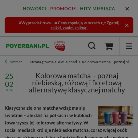
NOWOŚCI
|
PROMOCJE
|
HITY MIESIĄCA
⏳Wyprzedaż trwa –🔥Ceny topnieją w oczach
👉 Zgarnij
zniżki, zanim znikną!
Wstecz
Strona główna
Aktualności
Kolorowa matcha – poznaj niebiesk
Kolorowa matcha – poznaj
25
niebieską, różową i fioletową
02
alternatywę klasycznej matchy
2026
Klasyczna zielona matcha wciąż ma się
świetnie – ale dziś na półkach i w kubkach
towarzyszą jej kolorowe alternatywy. W
social mediach króluje niebieska matcha, coraz więcej osób
sięga po różową matchę, a fani słodko-kremowych smaków