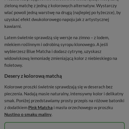
zieloną matchę z jedną z kolorowych alternatyw. Wystarczy
wlać powoli jedną warstwę na drugą (najlepiej po łyżeczce), by
uzyskać efekt dwukolorowego napoju jak z artystycznej
kawiarni.
Latem świetnie sprawdzą się wersje na zimno – z lodem,
mlekiem roślinnym i odrobiną syropu klonowego. A jeśli
wybierzesz Blue Matcha i dodasz cytrynę, uzyskasz
widowiskową lemoniadę zmieniającą kolor z niebieskiego na
fioletowy.
Desery z kolorową matchą
Kolorowe proszki świetnie sprawdzają się w deserach bez
pieczenia. Nadają masie naturalny, intensywny kolor i delikatny
smak. Poniżej przedstawiamy prosty przepis na różowe batoniki
z dodatkiem
Pink Matcha
i masła orzechowego w proszku
Nustino o smaku maliny
.