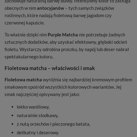
zachowuje naturalną barwę bulwy. Intensywny kolor to zasługa
obecnych w nim
antocyjanów
– tych samych związków
roślinnych, które nadają fioletową barwę jagodom czy
czerwonej kapuście.
To właśnie dzięki nim
Purple Matcha
nie potrzebuje żadnych
sztucznych dodatków, aby uzyskać efektowny, głęboki odcień
fioletu. Wystarczy odrobina proszku, by napój lub deser nabrał
spektakularnego koloru.
Fioletowa matcha – właściwości i smak
Fioletowa matcha
wyróżnia się najbardziej kremowym profilem
smakowym spośród wszystkich kolorowych wariantów. Jej
smak najczęściej opisywany jest jako:
lekko waniliowy,
naturalnie słodkawy,
z nutą orzechów i pieczonego batata,
delikatny i deserowy.