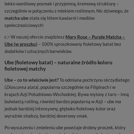
lekko waniliowy posmak i przyjemną, kremową strukturę –
szczególnie w połączeniu z mlekiem roślinnym. Nic dziwnego, że
matcha ube
stała się hitem kawiarni i mediów
społecznościowych!
👉 W naszej ofercie znajdziesz
Mary Rose – Purple Matcha –
Ube (w proszku)
– 100% sproszkowany fioletowy batat bez
dodatków i sztucznych barwników.
Ube (fioletowy batat) – naturalne źródło koloru
fioletowej matchy
Ube – co to właściwie jest?
To odmiana pochrzynu skrzydlatego
(
Dioscorea alata
), popularna szczególnie na Filipinach i w
krajach Azji Południowo‑Wschodniej. Bywa mylony z taro – inną
bulwiastą rośliną, również bardzo popularną w Azji – ube ma
jednak bardziej intensywny, głęboko fioletowy kolor oraz
wyraźnie słodszy, bardziej deserowy smak.
Po wysuszeniu i zmieleniu ube powstaje drobny proszek, który