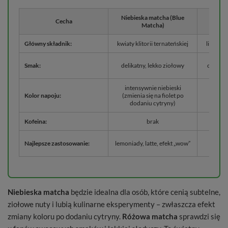
Niebieska matcha (Blue
Różow
Cecha
Matcha)
Główny składnik:
kwiaty klitorii ternateńskiej
liofili
Smak:
delikatny, lekko ziołowy
owocowy
intensywnie niebieski
Kolor napoju:
(zmienia się na fiolet po
soczy
dodaniu cytryny)
Kofeina:
brak
smooth
Najlepsze zastosowanie:
lemoniady, latte, efekt „wow”
Niebieska matcha
będzie idealna dla osób, które cenią subtelne,
ziołowe nuty i lubią kulinarne eksperymenty – zwłaszcza efekt
zmiany koloru po dodaniu cytryny.
Różowa matcha
sprawdzi się