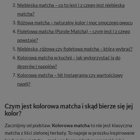
Niebieska matcha – co to jest i z czego jest niebieska
matcha?
Różowa matcha – naturalny kolor i moc smoczego owocu
Fioletowa matcha (Purple Matcha) – czym jest i z czego
powstaje?
Niebieska, różowa czy fioletowa matcha – którą wybrać?
Kolorowa matcha w kuchni – jak wykorzystać ją do
deserów i napojów?
Kolorowa matcha – hit Instagrama czy wartościowy
napój?
Czym jest kolorowa matcha i skąd bierze się jej
kolor?
Zacznijmy od podstaw.
Kolorowa matcha
to nie jest klasyczna
matcha z liści zielonej herbaty. To napoje w proszku inspirowane