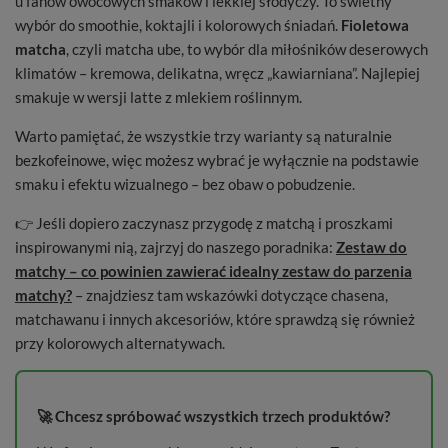
u fanów owocowych smaków i lekkiej słodyczy. To świetny
wybór do smoothie, koktajli i kolorowych śniadań.
Fioletowa
matcha
, czyli matcha ube, to wybór dla miłośników deserowych
klimatów – kremowa, delikatna, wręcz „kawiarniana”. Najlepiej
smakuje w wersji latte z mlekiem roślinnym.
Warto pamiętać, że wszystkie trzy warianty są naturalnie
bezkofeinowe, więc możesz wybrać je wyłącznie na podstawie
smaku i efektu wizualnego – bez obaw o pobudzenie.
👉 Jeśli dopiero zaczynasz przygodę z matchą i proszkami
inspirowanymi nią, zajrzyj do naszego poradnika:
Zestaw do
matchy – co powinien zawierać idealny zestaw do parzenia
matchy?
– znajdziesz tam wskazówki dotyczące chasena,
matchawanu i innych akcesoriów, które sprawdzą się również
przy kolorowych alternatywach.
🚀 Chcesz spróbować wszystkich trzech produktów?