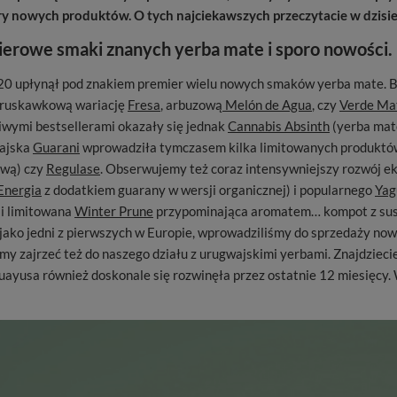
y nowych produktów. O tych najciekawszych przeczytacie w dzisie
erowe smaki znanych yerba mate i sporo nowości.
0 upłynął pod znakiem premier wielu nowych smaków yerba mate. B
 truskawkową wariację
Fresa
, arbuzową
Melón de Agua
, czy
Verde Ma
wymi bestsellerami okazały się jednak
Cannabis Absinth
(yerba mat
ajska
Guarani
wprowadziła tymczasem kilka limitowanych produktów
ową) czy
Regulase
. Obserwujemy też coraz intensywniejszy rozwój e
Energia
z dodatkiem guarany w wersji organicznej) i popularnego
Yag
i limitowana
Winter Prune
przypominająca aromatem… kompot z susz
ako jedni z pierwszych w Europie, wprowadziliśmy do sprzedaży no
amy zajrzeć też do naszego działu z urugwajskimi yerbami. Znajdziec
ayusa również doskonale się rozwinęła przez ostatnie 12 miesięcy.