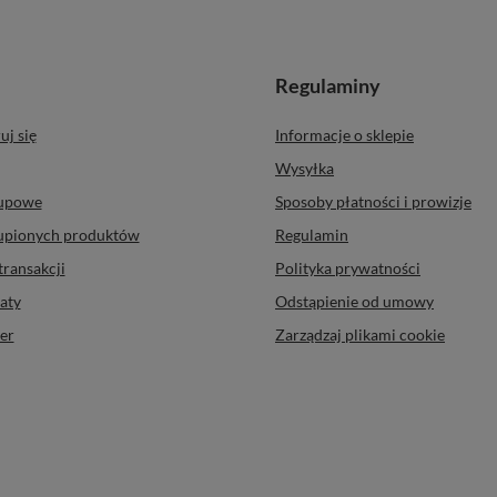
Regulaminy
uj się
Informacje o sklepie
Wysyłka
kupowe
Sposoby płatności i prowizje
kupionych produktów
Regulamin
transakcji
Polityka prywatności
aty
Odstąpienie od umowy
er
Zarządzaj plikami cookie