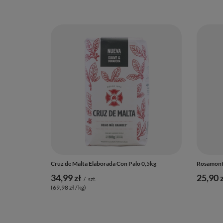
Cruz de Malta Elaborada Con Palo 0,5kg
Rosamonte
34,99 zł
25,90 z
/
szt.
(69,98 zł / kg
)