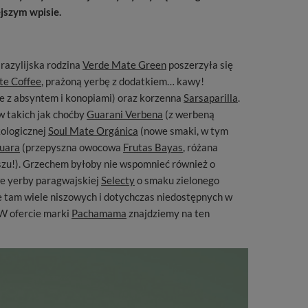
jszym wpisie.
razylijska rodzina
Verde Mate Green
poszerzyła się
te Coffee
, prażoną yerbę z dodatkiem… kawy!
e z absyntem i konopiami) oraz korzenna
Sarsaparilla
.
 takich jak choćby
Guarani Verbena
(z werbeną
kologicznej
Soul Mate Orgánica
(nowe smaki, w tym
uara
(przepyszna owocowa
Frutas Bayas
, różana
u!). Grzechem byłoby nie wspomnieć również o
we yerby paragwajskiej
Selecty
o smaku zielonego
ie tam wiele niszowych i dotychczas niedostępnych w
 W ofercie marki
Pachamama
znajdziemy na ten