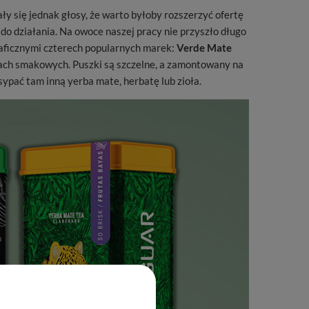
 się jednak głosy, że warto byłoby rozszerzyć ofertę
do działania. Na owoce naszej pracy nie przyszło długo
aficznymi czterech popularnych marek:
Verde Mate
ach smakowych. Puszki są szczelne, a zamontowany na
ypać tam inną yerba mate, herbatę lub zioła.