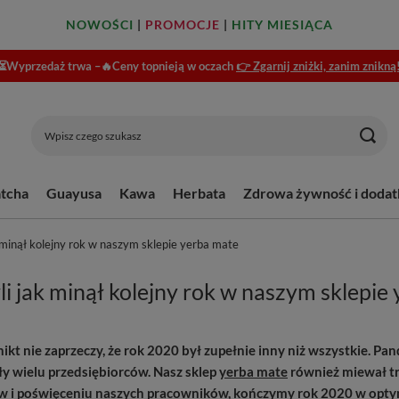
NOWOŚCI
|
PROMOCJE
|
HITY MIESIĄCA
⏳Wyprzedaż trwa –🔥Ceny topnieją w oczach
👉 Zgarnij zniżki, zanim znikną
tcha
Guayusa
Kawa
Herbata
Zdrowa żywność i dodat
minął kolejny rok w naszym sklepie yerba mate
 jak minął kolejny rok w naszym sklepie
ikt nie zaprzeczy, że rok 2020 był zupełnie inny niż wszystkie. Pa
y wielu przedsiębiorców. Nasz sklep
yerba mate
również miewał tr
w i poświęceniu naszych pracowników, kończymy rok 2020 w optymi