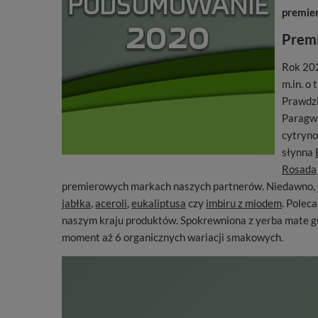
premier
Premi
Rok 202
m.in. o
Prawdzi
Paragw
cytryn
słynna
Rosada
premierowych markach naszych partnerów. Niedawno, j
jabłka
,
aceroli
,
eukaliptusa
czy
imbiru z miodem
. Polec
naszym kraju produktów. Spokrewniona z yerba mate gu
moment aż 6 organicznych wariacji smakowych.