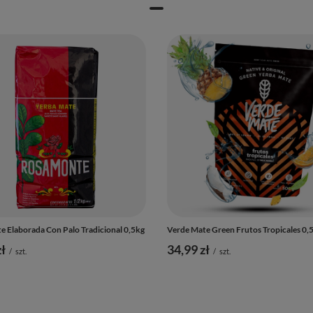
 Elaborada Con Palo Tradicional 0,5kg
Verde Mate Green Frutos Tropicales 0,
ł
34,99 zł
/
szt.
/
szt.