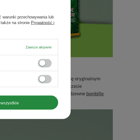
ć warunki przechowywania lub
 także na stronie
Prywatność i
Zawsze aktywne
ramicznych
. Wiele z nich wyróżnia się oryginalnym
chwycie na napoje. W podobnym czasie
yjnych. Stawkę zamykają nowe nierdzewne
bombille
wszystkie