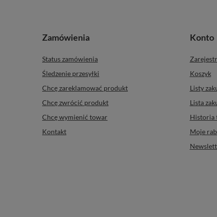
Zamówienia
Konto
Status zamówienia
Zarejestr
Śledzenie przesyłki
Koszyk
Chcę zareklamować produkt
Listy za
Chcę zwrócić produkt
Lista za
Chcę wymienić towar
Historia 
Kontakt
Moje rab
Newslett