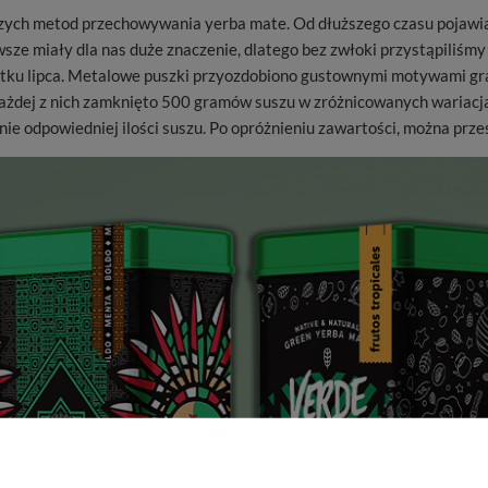
ych metod przechowywania yerba mate. Od dłuższego czasu pojawiały
ze miały dla nas duże znaczenie, dlatego bez zwłoki przystąpiliśmy 
ątku lipca. Metalowe puszki przyozdobiono gustownymi motywami gr
każdej z nich zamknięto 500 gramów suszu w zróżnicowanych wariacj
 odpowiedniej ilości suszu. Po opróżnieniu zawartości, można przes