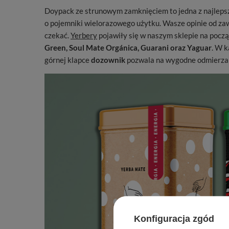
Doypack ze strunowym zamknięciem to jedna z najlepsz
o pojemniki wielorazowego użytku. Wasze opinie od zaws
czekać.
Yerbery
pojawiły się w naszym sklepie na pocz
Green, Soul Mate Orgánica, Guarani oraz Yaguar
. W 
górnej klapce
dozownik
pozwala na wygodne odmierzanie
Konfiguracja zgód