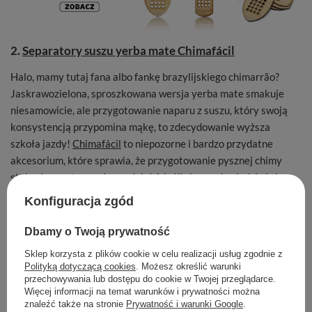
2.
Separatory suszu yerba mate Chimafácil
Halo, mamy tutaj fana albo fankę brazylijskiego chimarrão?
Jaskrawozielona, sproszkowana wersja yerba mate smakuje
niesamowicie, ale przygotowanie naparu z suszu, który swoją
konsystencją przypomina mąkę, to zdecydowanie wyższa
szkoła jazdy!
Chimafácil
to niepozorne i bardzo przydatne
akcesorium, które sprawia, że przygotowanie pysznej chimy
staje się czystą przyjemnością! A jeśli chcesz dowiedzieć się
więcej na temat oryginalnej, brazylijskiej odmiany yerba mate,
Konfiguracja zgód
koniecznie zajrzyj na naszego
bloga
.
Dbamy o Twoją prywatność
Sklep korzysta z plików cookie w celu realizacji usług zgodnie z
Polityką dotyczącą cookies
. Możesz określić warunki
przechowywania lub dostępu do cookie w Twojej przeglądarce.
Więcej informacji na temat warunków i prywatności można
znaleźć także na stronie
Prywatność i warunki Google
.