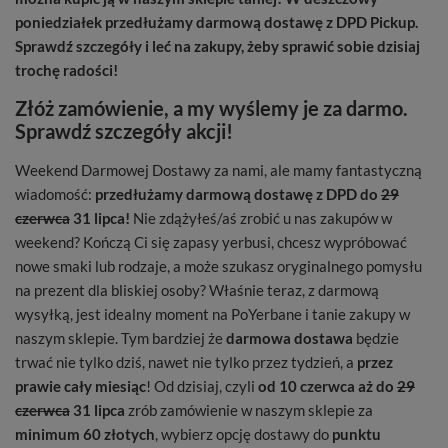
poniedziałek przedłużamy darmową dostawę z DPD Pickup.
Sprawdź szczegóły i leć na zakupy, żeby sprawić sobie dzisiaj
trochę radości!
Złóż zamówienie, a my wyślemy je za darmo.
Sprawdź szczegóły akcji!
Weekend Darmowej Dostawy za nami, ale mamy fantastyczną
wiadomość:
przedłużamy darmową dostawę z DPD do
29
czerwca
31 lipca!
Nie zdążyłeś/aś zrobić u nas zakupów w
weekend? Kończą Ci się zapasy yerbusi, chcesz wypróbować
nowe smaki lub rodzaje, a może szukasz oryginalnego pomysłu
na prezent dla bliskiej osoby? Właśnie teraz, z darmową
wysyłką, jest idealny moment na PoYerbane i tanie zakupy w
naszym sklepie. Tym bardziej że
darmowa dostawa
będzie
trwać nie tylko dziś, nawet nie tylko przez tydzień, a
przez
prawie cały miesiąc
! Od dzisiaj, czyli
od 10 czerwca aż do
29
czerwca
31 lipca
zrób zamówienie w naszym sklepie za
minimum 60 złotych
, wybierz opcję dostawy do
punktu