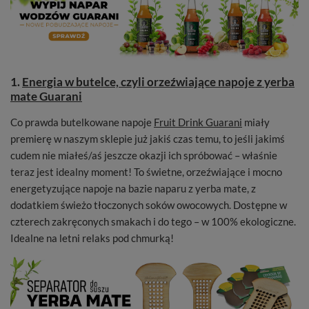
1.
Energia w butelce, czyli orzeźwiające napoje z yerba
mate Guarani
Co prawda butelkowane napoje
Fruit Drink Guarani
miały
premierę w naszym sklepie już jakiś czas temu, to jeśli jakimś
cudem nie miałeś/aś jeszcze okazji ich spróbować – właśnie
teraz jest idealny moment! To świetne, orzeźwiające i mocno
energetyzujące napoje na bazie naparu z yerba mate, z
dodatkiem świeżo tłoczonych soków owocowych. Dostępne w
czterech zakręconych smakach i do tego – w 100% ekologiczne.
Idealne na letni relaks pod chmurką!