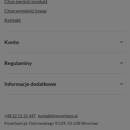
Chcę zwrócić produkt
Chcę wymienić towar
Kontakt
Konto
Regulaminy
Informacje dodatkowe
+48 22 11 31 447
kontakt@poyerbani.pl
Poyerbani.pl
,
Ostrowskiego 9/129
,
53-238
Wrocław