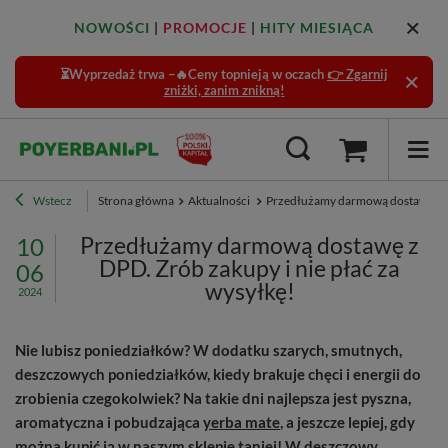
NOWOŚCI
|
PROMOCJE
|
HITY MIESIĄCA
⏳Wyprzedaż trwa –🔥Ceny topnieją w oczach
👉 Zgarnij
zniżki, zanim znikną!
Wstecz
Strona główna
Aktualności
Przedłużamy darmową dostawę z DP
Przedłużamy darmową dostawę z
10
DPD. Zrób zakupy i nie płać za
06
wysyłkę!
2024
Nie lubisz poniedziałków? W dodatku szarych, smutnych,
deszczowych poniedziałków, kiedy brakuje chęci i energii do
zrobienia czegokolwiek? Na takie dni najlepsza jest pyszna,
aromatyczna i pobudzająca
yerba mate
, a jeszcze lepiej, gdy
można kupić ją w naszym sklepie taniej! W deszczowy