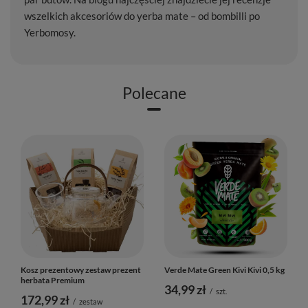
wszelkich akcesoriów do yerba mate – od bombilli po
Yerbomosy.
Polecane
Kosz prezentowy zestaw prezent
Verde Mate Green Kivi Kivi 0,5 kg
herbata Premium
34,99 zł
/
szt.
172,99 zł
/
zestaw