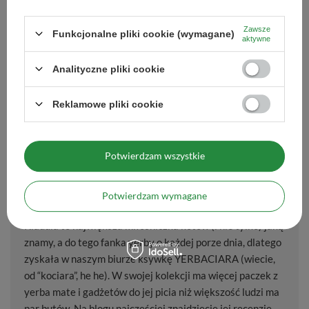
3.
Paragwajskie herbatki Té Guaraní
Zawsze
Funkcjonalne pliki cookie (wymagane)
aktywne
Té Guaraní
to „dziecko” paragwajskiego producenta Santa
Margarita – twórcy słynnej marki yerba mate Kurupi.
Analityczne pliki cookie
Aromatyczne, ekspresowe herbatki i oryginalne blendy na bazie
yerba mate, herbaty i ziół z serii Mix Tea teraz możesz kupić w
Reklamowe pliki cookie
obniżonej cenie, aż -40% taniej. Tylko do wyczerpania zapasów.
Polecamy!
Potwierdzam wszystkie
Autor:
KLAUDIA (YERBACIARA)
Potwierdzam wymagane
Klaudia to największa miłośniczka kotów (i nie tylko) jaką
znamy, a do tego fanka yerby o każdej porze dnia, dlatego
zyskała w naszym biurze ksywkę YERBACIARA (wiecie,
od “kociara”, he he). W swojej kolekcji ma więcej paczek z
yerba mate i gadżetów do jej picia niż większość ludzi ma
par butów. Na blogu najczęściej znajdziecie jej recenzje