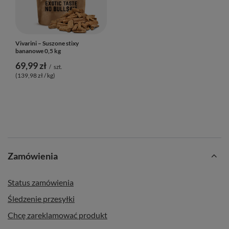
Vivarini – Suszone stixy
bananowe 0,5 kg
69,99 zł
/
szt.
(139,98 zł / kg
)
Zamówienia
Status zamówienia
Śledzenie przesyłki
Chcę zareklamować produkt