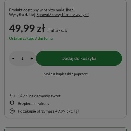
Produkt dostępny w bardzo małej ilości
Wysyłka
dzisiaj
Sprawdź czasy i koszty wysyłki
49,99 zł
brutto
/
szt.
Ostatni zakup: 3 dni temu
-
Dodaj do koszyka
+
Możesz kupić także poprzez:
14
dni na darmowy zwrot
Bezpieczne zakupy
Po zakupie otrzymasz
49.99 pkt.