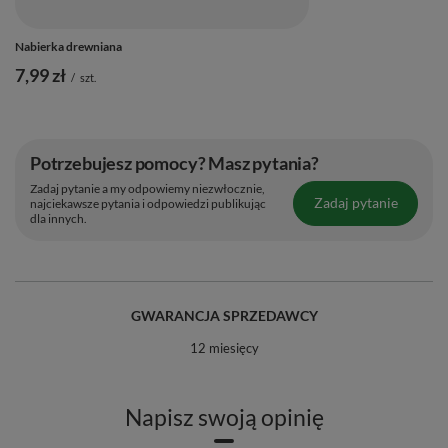
Nabierka drewniana
7,99 zł
/
szt.
Potrzebujesz pomocy? Masz pytania?
Zadaj pytanie a my odpowiemy niezwłocznie,
Zadaj pytanie
najciekawsze pytania i odpowiedzi publikując
dla innych.
GWARANCJA SPRZEDAWCY
12 miesięcy
Napisz swoją opinię