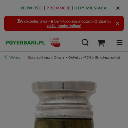
NOWOŚCI
|
PROMOCJE
|
HITY MIESIĄCA
⏳Wyprzedaż trwa –🔥Ceny topnieją w oczach
👉 Zgarnij
zniżki, zanim znikną!
Wstecz
Strona główna
Okazje
Outlet do -75%
(II. kategoria) katego