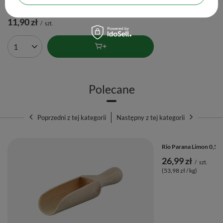
(II. kategoria) Kusenaoshi – Ceramiczna podstawka pod
Chasen – Yoru
11,90 zł
/
szt.
Ilość produktów
Polecane
Poprzedni z tej kategorii
Następny z tej kategorii
Rio Parana Limon 0,5 k
26,99 zł
/
szt.
(53,98 zł / kg)