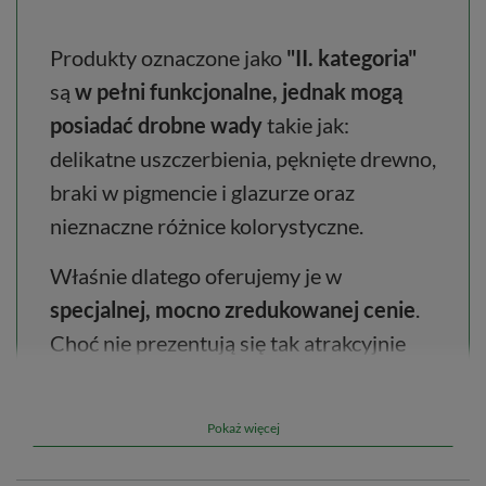
Produkty oznaczone jako
"II. kategoria"
są
w pełni funkcjonalne, jednak mogą
posiadać drobne wady
takie jak:
delikatne uszczerbienia, pęknięte drewno,
braki w pigmencie i glazurze oraz
nieznaczne różnice kolorystyczne.
Właśnie dlatego oferujemy je w
specjalnej, mocno zredukowanej cenie
.
Choć nie prezentują się tak atrakcyjnie
jak pozbawione skazy odpowiedniki, z
pewnością zadowolą wielu Kupujących i
Pokaż więcej
posłużą im jeszcze przez długie lata.